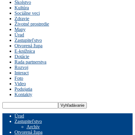
Školstvo
Kultúra
Sociálne veci
Zdravie
Životné prostredie
Mapy
Úrad
Zastupiteľstvo
Otvorená župa
E-knižnica
Dotácie
Rada partnerstva
Rozvoj
Interact
Foto
Video
Podujatia
Kontakty
Úrad
Zastupiteľstvo
Archív
Otvorená župa