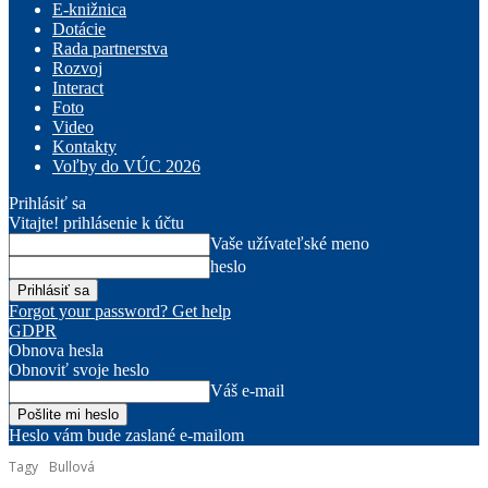
E-knižnica
Dotácie
Rada partnerstva
Rozvoj
Interact
Foto
Video
Kontakty
Voľby do VÚC 2026
Prihlásiť sa
Vitajte! prihlásenie k účtu
Vaše užívateľské meno
heslo
Forgot your password? Get help
GDPR
Obnova hesla
Obnoviť svoje heslo
Váš e-mail
Heslo vám bude zaslané e-mailom
Tagy
Bullová