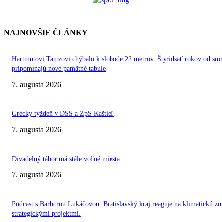
NAJNOVŠIE ČLÁNKY
Hartmutovi Tautzovi chýbalo k slobode 22 metrov. Štyridsať rokov od smr
pripomínajú nové pamätné tabule
7. augusta 2026
Grécky týždeň v DSS a ZpS Kaštieľ
7. augusta 2026
Divadelný tábor má stále voľné miesta
7. augusta 2026
Podcast s Barborou Lukáčovou: Bratislavský kraj reaguje na klimatickú z
strategickými projektmi.