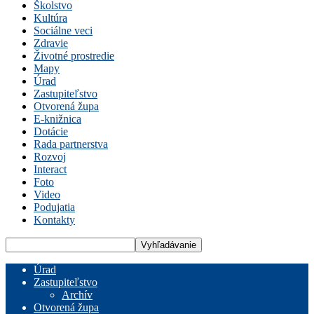
Školstvo
Kultúra
Sociálne veci
Zdravie
Životné prostredie
Mapy
Úrad
Zastupiteľstvo
Otvorená župa
E-knižnica
Dotácie
Rada partnerstva
Rozvoj
Interact
Foto
Video
Podujatia
Kontakty
Úrad
Zastupiteľstvo
Archív
Otvorená župa