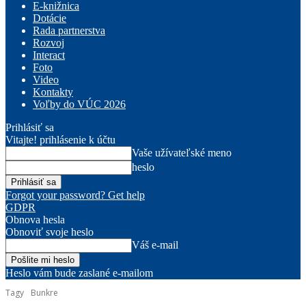
E-knižnica
Dotácie
Rada partnerstva
Rozvoj
Interact
Foto
Video
Kontakty
Voľby do VÚC 2026
Prihlásiť sa
Vitajte! prihlásenie k účtu
Vaše užívateľské meno
heslo
Forgot your password? Get help
GDPR
Obnova hesla
Obnoviť svoje heslo
Váš e-mail
Heslo vám bude zaslané e-mailom
Tagy
Bunkre