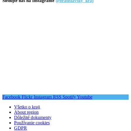
Sledujte nás na Instagrame
@bratislavsky_kraj
Facebook
Flickr
Instagram
RSS
Spotify
Youtube
Všetko o kraji
About region
Dôležité dokumenty
Používanie cookies
GDPR