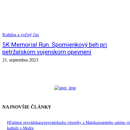
Kultúra a voľný čas
5K Memorial Run. Spomienkový beh pri
petržalskom vojenskom opevnení
21. septembra 2023
NAJNOVŠIE ČLÁNKY
Hľadáme prevádzkara/prevádzkarku vínotéky a Malokarpatského salónu ví
kaštieli v Modre