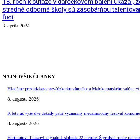
18. ročník súťaže v darčekovom balení ukázal, 
stredné odborné školy sú zásobárňou talentov
ľudí
3. apríla 2024
NAJNOVŠIE ČLÁNKY
Hľadáme prevádzkara/prevádzkarku vínotéky a Malokarpatského salónu vín
8. augusta 2026
K letu už vyše dve dekády patrí významný medzinárodný festival kom
8. augusta 2026
Hartmutovi Tautzovi chýbalo k slobode 22 metrov. Štyridsať rokov od smr