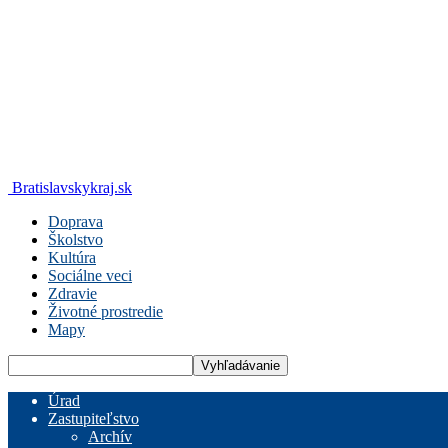
Bratislavskykraj.sk
Doprava
Školstvo
Kultúra
Sociálne veci
Zdravie
Životné prostredie
Mapy
Úrad
Zastupiteľstvo
Archív