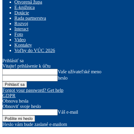
Otvorená župa
E-knižnica
Dotácie
Rada partnerstva
Rozvoj
Interact
Foto
Video
Kontakty
Voľby do VÚC 2026
Prihlásiť sa
Vitajte! prihlásenie k účtu
Vaše užívateľské meno
heslo
Forgot your password? Get help
GDPR
Obnova hesla
Obnoviť svoje heslo
Váš e-mail
Heslo vám bude zaslané e-mailom