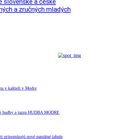
že slovenské a české
aných a zručných mladých
a v kaštieli v Modre
ornej hudby a jazzu HUDBA MODRE
ti pripomínajú nové pamätné tabule