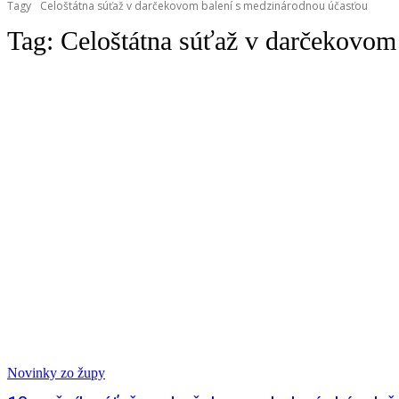
Tagy
Celoštátna súťaž v darčekovom balení s medzinárodnou účasťou
Tag:
Celoštátna súťaž v darčekovom
Novinky zo župy