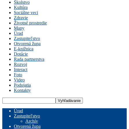
Školstvo
Kultúra
Sociálne veci
Zdravie
Životné prostredie
Mapy
Úrad
Zastupiteľstvo
Otvorená župa
E-knižnica
Dotácie
Rada partnerstva
Rozvoj
Interact
Foto
Video
Podujatia
Kontakty
Úrad
Zastupiteľstvo
Archív
Otvorená župa