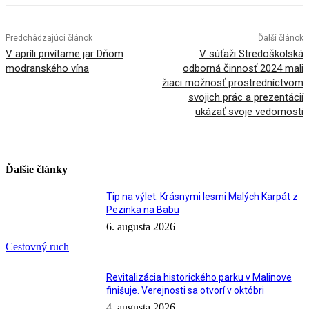
Predchádzajúci článok
Ďalší článok
V apríli privítame jar Dňom
V súťaži Stredoškolská
modranského vína
odborná činnosť 2024 mali
žiaci možnosť prostredníctvom
svojich prác a prezentácií
ukázať svoje vedomosti
Ďalšie články
Tip na výlet: Krásnymi lesmi Malých Karpát z
Pezinka na Babu
6. augusta 2026
Cestovný ruch
Revitalizácia historického parku v Malinove
finišuje. Verejnosti sa otvorí v októbri
4. augusta 2026