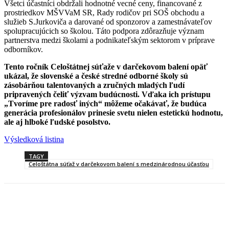
Všetci účastníci obdržali hodnotné vecné ceny, financované z
prostriedkov MŠVVaM SR, Rady rodičov pri SOŠ obchodu a
služieb S.Jurkoviča a darované od sponzorov a zamestnávateľov
spolupracujúcich so školou. Táto podpora zdôrazňuje význam
partnerstva medzi školami a podnikateľským sektorom v príprave
odborníkov.
Tento ročník Celoštátnej súťaže v darčekovom balení opäť
ukázal, že slovenské a české stredné odborné školy sú
zásobárňou talentovaných a zručných mladých ľudí
pripravených čeliť výzvam budúcnosti. Vďaka ich prístupu
„Tvoríme pre radosť iných“ môžeme očakávať, že budúca
generácia profesionálov prinesie svetu nielen estetickú hodnotu,
ale aj hlboké ľudské posolstvo.
Výsledková listina
TAGY
Celoštátna súťaž v darčekovom balení s medzinárodnou účasťou
Facebook
X
Linkedin
Tumblr