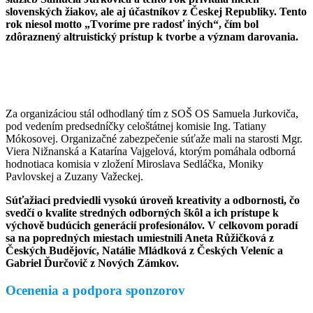
slovenských žiakov, ale aj účastníkov z Českej Republiky. Tento
rok niesol motto „Tvoríme pre radosť iných“, čím bol
zdôraznený altruistický prístup k tvorbe a význam darovania.
Za organizáciou stál odhodlaný tím z SOŠ OS Samuela Jurkoviča,
pod vedením predsedníčky celoštátnej komisie Ing. Tatiany
Mókosovej. Organizačné zabezpečenie súťaže mali na starosti Mgr.
Viera Nižnanská a Katarína Vajgelová, ktorým pomáhala odborná
hodnotiaca komisia v zložení Miroslava Sedláčka, Moniky
Pavlovskej a Zuzany Važeckej.
Súťažiaci predviedli vysokú úroveň kreativity a odbornosti, čo
svedčí o kvalite stredných odborných škôl a ich prístupe k
výchově budúcich generácií profesionálov. V celkovom poradí
sa na popredných miestach umiestnili Aneta Růžičková z
Českých Budějovíc, Natálie Mládková z Českých Veleníc a
Gabriel Ďurčovič z Nových Zámkov.
Ocenenia a podpora sponzorov