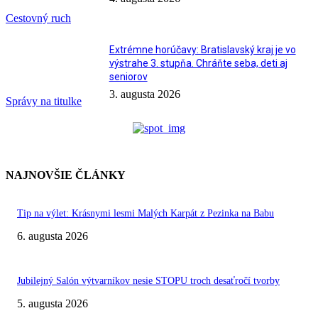
Cestovný ruch
Extrémne horúčavy: Bratislavský kraj je vo
výstrahe 3. stupňa. Chráňte seba, deti aj
seniorov
3. augusta 2026
Správy na titulke
NAJNOVŠIE ČLÁNKY
Tip na výlet: Krásnymi lesmi Malých Karpát z Pezinka na Babu
6. augusta 2026
Jubilejný Salón výtvarníkov nesie STOPU troch desaťročí tvorby
5. augusta 2026