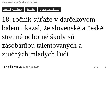
slovenské a české stredné...
Novinky zo župy
Školstvo
Správy na titulke
18. ročník súťaže v darčekovom
balení ukázal, že slovenské a české
stredné odborné školy sú
zásobárňou talentovaných a
zručných mladých ľudí
Jana Šantavá
3. apríla 2024
1245
0
Facebook
X
Linkedin
Tumblr