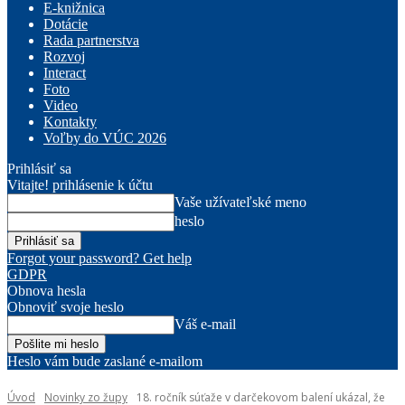
E-knižnica
Dotácie
Rada partnerstva
Rozvoj
Interact
Foto
Video
Kontakty
Voľby do VÚC 2026
Prihlásiť sa
Vitajte! prihlásenie k účtu
Vaše užívateľské meno
heslo
Forgot your password? Get help
GDPR
Obnova hesla
Obnoviť svoje heslo
Váš e-mail
Heslo vám bude zaslané e-mailom
Úvod
Novinky zo župy
18. ročník súťaže v darčekovom balení ukázal, že