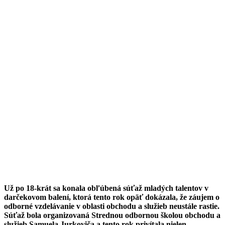
Už po 18-krát sa konala obľúbená súťaž mladých talentov v
darčekovom balení, ktorá tento rok opäť dokázala, že záujem o
odborné vzdelávanie v oblasti obchodu a služieb neustále rastie.
Súťaž bola organizovaná Strednou odbornou školou obchodu a
služieb Samuela Jurkoviča a tento rok privítala nielen