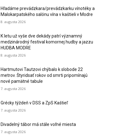
Hľadáme prevádzkara/prevádzkarku vínotéky a
Malokarpatského salónu vína v kaštieli v Modre
8. augusta 2026
K letu už vyše dve dekády patrí významný
medzinárodný festival komornej hudby a jazzu
HUDBA MODRE
8. augusta 2026
Hartmutovi Tautzovi chýbalo k slobode 22
metrov. Štyridsať rokov od smrti pripomínajú
nové pamätné tabule
7. augusta 2026
Grécky týždeň v DSS a ZpS Kaštieľ
7. augusta 2026
Divadelný tábor má stále voľné miesta
7. augusta 2026