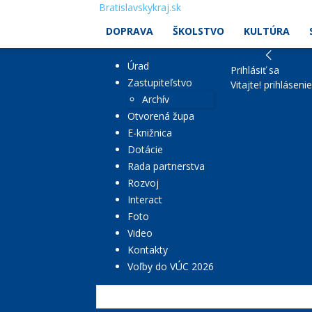
Bratislavskykraj.sk
DOPRAVA
ŠKOLSTVO
KULTÚRA
Úrad
Prihlásiť sa
Zastupiteľstvo
Vitajte! prihláseni
Archív
Otvorená župa
E-knižnica
Dotácie
Rada partnerstva
Rozvoj
Interact
Foto
Video
Kontakty
Voľby do VÚC 2026