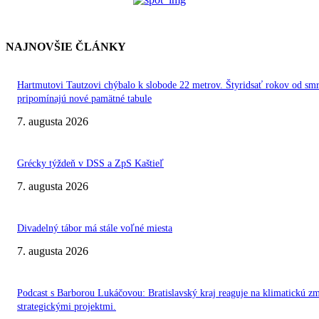
NAJNOVŠIE ČLÁNKY
Hartmutovi Tautzovi chýbalo k slobode 22 metrov. Štyridsať rokov od smr
pripomínajú nové pamätné tabule
7. augusta 2026
Grécky týždeň v DSS a ZpS Kaštieľ
7. augusta 2026
Divadelný tábor má stále voľné miesta
7. augusta 2026
Podcast s Barborou Lukáčovou: Bratislavský kraj reaguje na klimatickú z
strategickými projektmi.