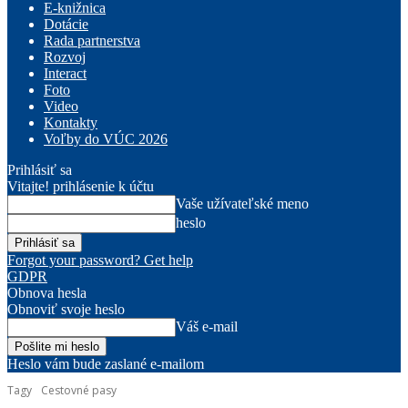
E-knižnica
Dotácie
Rada partnerstva
Rozvoj
Interact
Foto
Video
Kontakty
Voľby do VÚC 2026
Prihlásiť sa
Vitajte! prihlásenie k účtu
Vaše užívateľské meno
heslo
Forgot your password? Get help
GDPR
Obnova hesla
Obnoviť svoje heslo
Váš e-mail
Heslo vám bude zaslané e-mailom
Tagy
Cestovné pasy