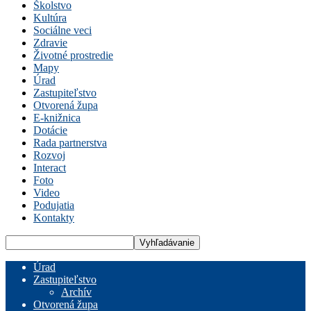
Školstvo
Kultúra
Sociálne veci
Zdravie
Životné prostredie
Mapy
Úrad
Zastupiteľstvo
Otvorená župa
E-knižnica
Dotácie
Rada partnerstva
Rozvoj
Interact
Foto
Video
Podujatia
Kontakty
Úrad
Zastupiteľstvo
Archív
Otvorená župa