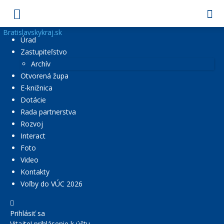
Bratislavskykraj.sk
Úrad
Zastupiteľstvo
Archív
Otvorená župa
E-knižnica
Dotácie
Rada partnerstva
Rozvoj
Interact
Foto
Video
Kontakty
Voľby do VÚC 2026
Prihlásiť sa
Vitajte! prihlásenie k účtu