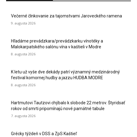
Večerné člnkovanie za tajomstvami Jaroveckého ramena
9. augusta 2026
Hľadáme prevádzkara/prevádzkarku vínotéky a
Malokarpatského salónu vína v kaštieli v Modre
8. augusta 2026
K letu už vyše dve dekády patrí významný medzinárodný
festival komornej hudby a jazzu HUDBA MODRE
8. augusta 2026
Hartmutovi Tautzovi chýbalo k slobode 22 metrov. Štyridsať
rokov od smrti pripomínajú nové pamätné tabule
7. augusta 2026
Grécky týždeň v DSS a ZpS Kaštieľ