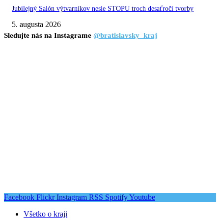
Jubilejný Salón výtvarníkov nesie STOPU troch desaťročí tvorby
5. augusta 2026
Sledujte nás na Instagrame
@bratislavsky_kraj
Facebook
Flickr
Instagram
RSS
Spotify
Youtube
Všetko o kraji