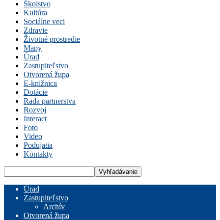
Školstvo
Kultúra
Sociálne veci
Zdravie
Životné prostredie
Mapy
Úrad
Zastupiteľstvo
Otvorená župa
E-knižnica
Dotácie
Rada partnerstva
Rozvoj
Interact
Foto
Video
Podujatia
Kontakty
Úrad
Zastupiteľstvo
Archív
Otvorená župa