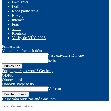
E-knižnica
Dotácie
Rada partnerstva
Rozvoj
Interact
Foto
Video
Kontakty
Voľby do VÚC 2026
Prihlásiť sa
Vitajte! prihlásenie k účtu
Vaše užívateľské meno
heslo
Forgot your password? Get help
GDPR
Obnova hesla
Obnoviť svoje heslo
Váš e-mail
Heslo vám bude zaslané e-mailom
Tagy
Čistíme náš kraj