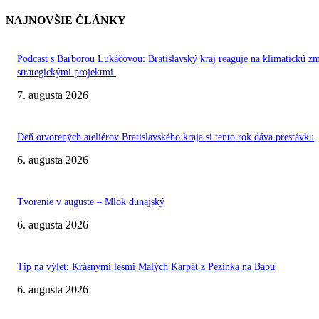
NAJNOVŠIE ČLÁNKY
Podcast s Barborou Lukáčovou: Bratislavský kraj reaguje na klimatickú z
strategickými projektmi.
7. augusta 2026
Deň otvorených ateliérov Bratislavského kraja si tento rok dáva prestávku
6. augusta 2026
Tvorenie v auguste – Mlok dunajský
6. augusta 2026
Tip na výlet: Krásnymi lesmi Malých Karpát z Pezinka na Babu
6. augusta 2026