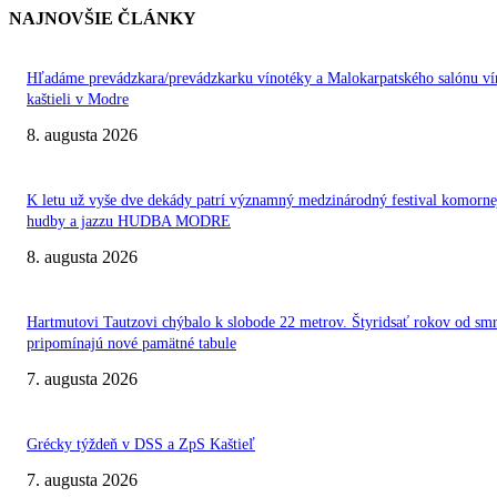
NAJNOVŠIE ČLÁNKY
Hľadáme prevádzkara/prevádzkarku vínotéky a Malokarpatského salónu ví
kaštieli v Modre
8. augusta 2026
K letu už vyše dve dekády patrí významný medzinárodný festival komorne
hudby a jazzu HUDBA MODRE
8. augusta 2026
Hartmutovi Tautzovi chýbalo k slobode 22 metrov. Štyridsať rokov od smr
pripomínajú nové pamätné tabule
7. augusta 2026
Grécky týždeň v DSS a ZpS Kaštieľ
7. augusta 2026