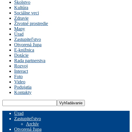
Školstvo
Kultúra
Sociálne veci
Zdravie
Životné prostredie
Mapy
Úrad
Zastupiteľstvo
Otvorená župa
E-knižnica
Dotácie
Rada partnerstva
Rozvoj
Interact
Foto
Video
Podujatia
Kontakty
Úrad
Zastupiteľstvo
Archív
Otvorená župa