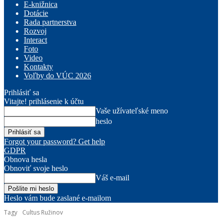
E-knižnica
Dotácie
Rada partnerstva
Rozvoj
Interact
Foto
Video
Kontakty
Voľby do VÚC 2026
Prihlásiť sa
Vitajte! prihlásenie k účtu
Vaše užívateľské meno
heslo
Forgot your password? Get help
GDPR
Obnova hesla
Obnoviť svoje heslo
Váš e-mail
Heslo vám bude zaslané e-mailom
Tagy
Cultus Ružinov