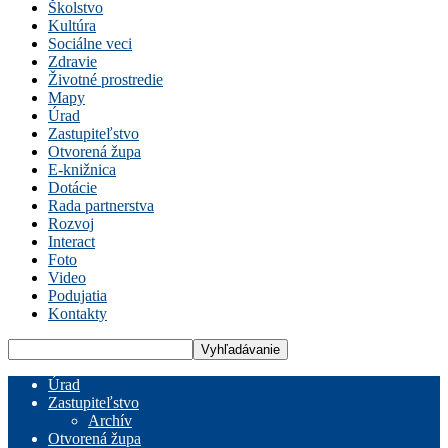
Školstvo
Kultúra
Sociálne veci
Zdravie
Životné prostredie
Mapy
Úrad
Zastupiteľstvo
Otvorená župa
E-knižnica
Dotácie
Rada partnerstva
Rozvoj
Interact
Foto
Video
Podujatia
Kontakty
Úrad
Zastupiteľstvo
Archív
Otvorená župa