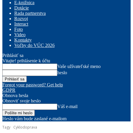
E-knižnica
Dotácie
Rada partnerstva
Rozvoj
Interact
Foto
Video
Kontakty
Voľby do VÚC 2026
Prihlásiť sa
Vitajte! prihlásenie k účtu
Vaše užívateľské meno
heslo
Forgot your password? Get help
GDPR
Obnova hesla
Obnoviť svoje heslo
Váš e-mail
Heslo vám bude zaslané e-mailom
Tagy
Cyklodoprava