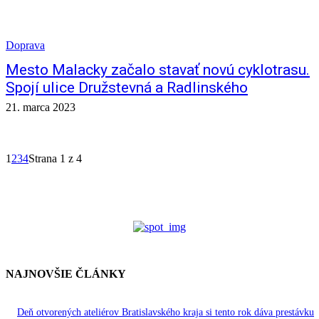
Doprava
Mesto Malacky začalo stavať novú cyklotrasu.
Spojí ulice Družstevná a Radlinského
21. marca 2023
1
2
3
4
Strana 1 z 4
NAJNOVŠIE ČLÁNKY
Deň otvorených ateliérov Bratislavského kraja si tento rok dáva prestávku