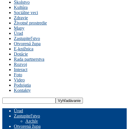
Školstvo
Kultúra
Sociálne veci
Zdravie
Životné prostredie
Mapy
Úrad
Zastupiteľstvo
Otvorená župa
E-knižnica
Dotácie
Rada partnerstva
Rozvoj
Interact
Foto
Video
Podujatia
Kontakty
Úrad
Zastupiteľstvo
Archív
Otvorená župa