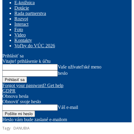
E-knižnica
Dotácie
Rada partnerstva
Rozvoj
Interact
Foto
Video
Kontakty
Voľby do VÚC 2026
Prihlásiť sa
Vitajte! prihlásenie k účtu
Vaše užívateľské meno
heslo
Forgot your password? Get help
GDPR
Obnova hesla
Obnoviť svoje heslo
Váš e-mail
Heslo vám bude zaslané e-mailom
Tagy
DANUBIA