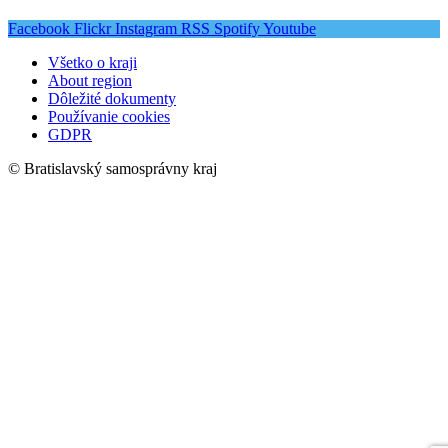
Facebook
Flickr
Instagram
RSS
Spotify
Youtube
Všetko o kraji
About region
Dôležité dokumenty
Používanie cookies
GDPR
© Bratislavský samosprávny kraj