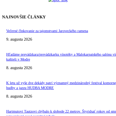
NAJNOVŠIE ČLÁNKY
Večerné člnkovanie za tajomstvami Jaroveckého ramena
9. augusta 2026
Hľadáme prevádzkara/prevádzkarku vínotéky a Malokarpatského salónu ví
kaštieli v Modre
8. augusta 2026
K letu už vyše dve dekády patrí významný medzinárodný festival komorne
hudby a jazzu HUDBA MODRE
8. augusta 2026
Hartmutovi Tautzovi chýbalo k slobode 22 metrov. Štyridsať rokov od smr