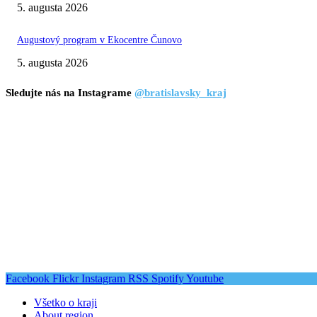
5. augusta 2026
Augustový program v Ekocentre Čunovo
5. augusta 2026
Sledujte nás na Instagrame
@bratislavsky_kraj
Facebook
Flickr
Instagram
RSS
Spotify
Youtube
Všetko o kraji
About region