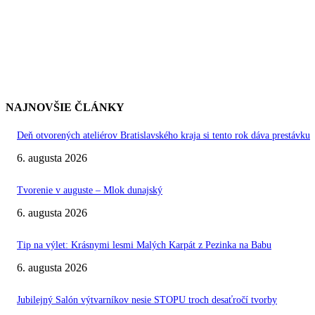
NAJNOVŠIE ČLÁNKY
Deň otvorených ateliérov Bratislavského kraja si tento rok dáva prestávku
6. augusta 2026
Tvorenie v auguste – Mlok dunajský
6. augusta 2026
Tip na výlet: Krásnymi lesmi Malých Karpát z Pezinka na Babu
6. augusta 2026
Jubilejný Salón výtvarníkov nesie STOPU troch desaťročí tvorby