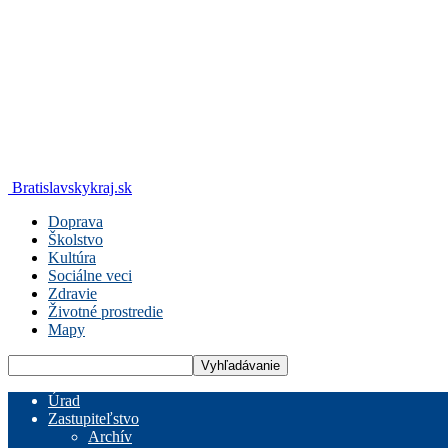
Bratislavskykraj.sk
Doprava
Školstvo
Kultúra
Sociálne veci
Zdravie
Životné prostredie
Mapy
Úrad
Zastupiteľstvo
Archív