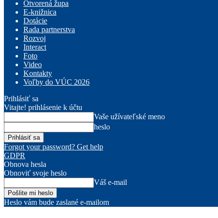
Otvorená župa
E-knižnica
Dotácie
Rada partnerstva
Rozvoj
Interact
Foto
Video
Kontakty
Voľby do VÚC 2026
Prihlásiť sa
Vitajte! prihlásenie k účtu
Vaše užívateľské meno
heslo
Forgot your password? Get help
GDPR
Obnova hesla
Obnoviť svoje heslo
Váš e-mail
Heslo vám bude zaslané e-mailom