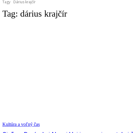
Tagy
Dárius krajčír
Tag:
dárius krajčír
Kultúra a voľný čas