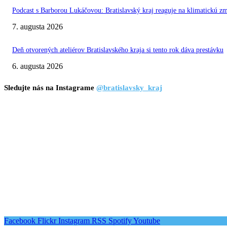
Podcast s Barborou Lukáčovou: Bratislavský kraj reaguje na klimatickú z
7. augusta 2026
Deň otvorených ateliérov Bratislavského kraja si tento rok dáva prestávku
6. augusta 2026
Sledujte nás na Instagrame
@bratislavsky_kraj
Facebook
Flickr
Instagram
RSS
Spotify
Youtube