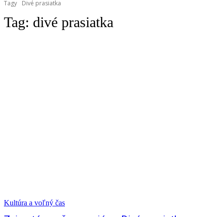
Tagy
Divé prasiatka
Tag:
divé prasiatka
Kultúra a voľný čas