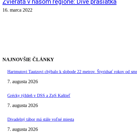
Zvieratá v našom regióne: Divé prasiatka
16. marca 2022
NAJNOVŠIE ČLÁNKY
Hartmutovi Tautzovi chýbalo k slobode 22 metrov. Štyridsať rokov od smr
7. augusta 2026
Grécky týždeň v DSS a ZpS Kaštieľ
7. augusta 2026
Divadelný tábor má stále voľné miesta
7. augusta 2026