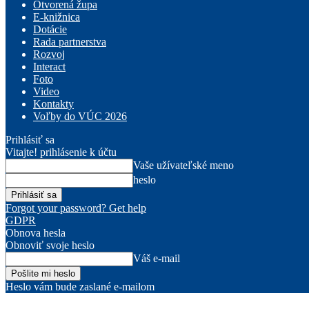
Otvorená župa
E-knižnica
Dotácie
Rada partnerstva
Rozvoj
Interact
Foto
Video
Kontakty
Voľby do VÚC 2026
Prihlásiť sa
Vitajte! prihlásenie k účtu
Vaše užívateľské meno
heslo
Forgot your password? Get help
GDPR
Obnova hesla
Obnoviť svoje heslo
Váš e-mail
Heslo vám bude zaslané e-mailom