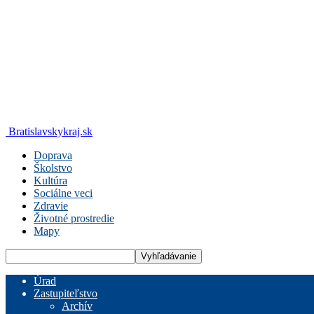
Bratislavskykraj.sk
Doprava
Školstvo
Kultúra
Sociálne veci
Zdravie
Životné prostredie
Mapy
Úrad
Zastupiteľstvo
Archív