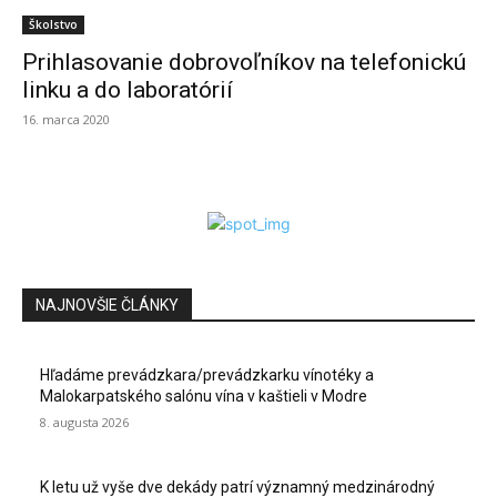
Školstvo
Prihlasovanie dobrovoľníkov na telefonickú
linku a do laboratórií
16. marca 2020
NAJNOVŠIE ČLÁNKY
Hľadáme prevádzkara/prevádzkarku vínotéky a
Malokarpatského salónu vína v kaštieli v Modre
8. augusta 2026
K letu už vyše dve dekády patrí významný medzinárodný