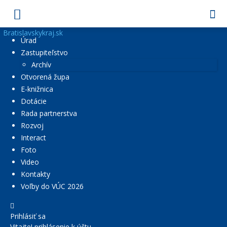
Bratislavskykraj.sk
Úrad
Zastupiteľstvo
Archív
Otvorená župa
E-knižnica
Dotácie
Rada partnerstva
Rozvoj
Interact
Foto
Video
Kontakty
Voľby do VÚC 2026
Prihlásiť sa
Vitajte! prihlásenie k účtu