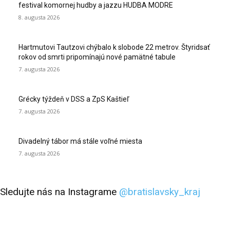
festival komornej hudby a jazzu HUDBA MODRE
8. augusta 2026
Hartmutovi Tautzovi chýbalo k slobode 22 metrov. Štyridsať
rokov od smrti pripomínajú nové pamätné tabule
7. augusta 2026
Grécky týždeň v DSS a ZpS Kaštieľ
7. augusta 2026
Divadelný tábor má stále voľné miesta
7. augusta 2026
Sledujte nás na Instagrame
@bratislavsky_kraj