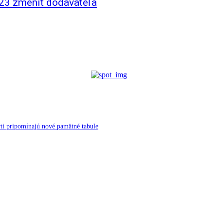
023 zmeniť dodávateľa
ti pripomínajú nové pamätné tabule