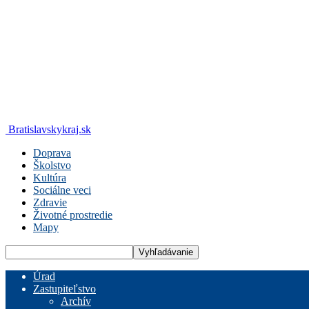
Bratislavskykraj.sk
Doprava
Školstvo
Kultúra
Sociálne veci
Zdravie
Životné prostredie
Mapy
Úrad
Zastupiteľstvo
Archív