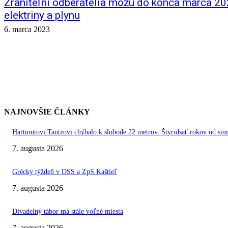
Zraniteľní odberatelia môžu do konca marca 2
elektriny a plynu
6. marca 2023
NAJNOVŠIE ČLÁNKY
Hartmutovi Tautzovi chýbalo k slobode 22 metrov. Štyridsať rokov od smr
7. augusta 2026
Grécky týždeň v DSS a ZpS Kaštieľ
7. augusta 2026
Divadelný tábor má stále voľné miesta
7. augusta 2026