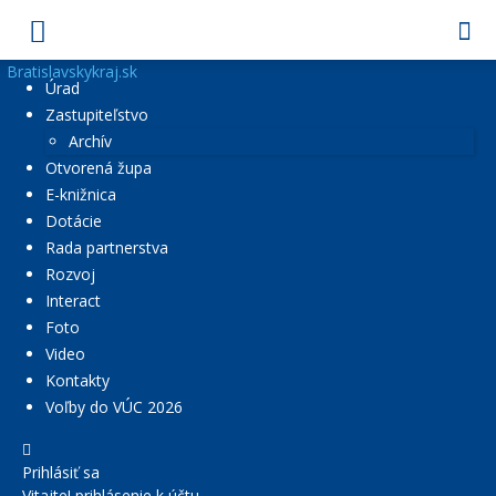
Bratislavskykraj.sk
Úrad
Zastupiteľstvo
Archív
Otvorená župa
E-knižnica
Dotácie
Rada partnerstva
Rozvoj
Interact
Foto
Video
Kontakty
Voľby do VÚC 2026
Prihlásiť sa
Vitajte! prihlásenie k účtu