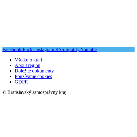
Facebook
Flickr
Instagram
RSS
Spotify
Youtube
Všetko o kraji
About region
Dôležité dokumenty
Používanie cookies
GDPR
© Bratislavský samosprávny kraj