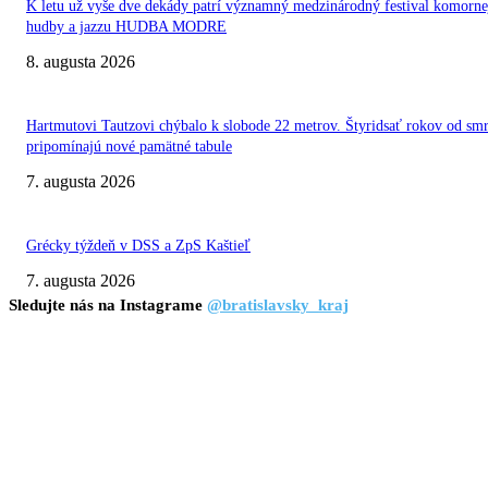
K letu už vyše dve dekády patrí významný medzinárodný festival komorne
hudby a jazzu HUDBA MODRE
8. augusta 2026
Hartmutovi Tautzovi chýbalo k slobode 22 metrov. Štyridsať rokov od smr
pripomínajú nové pamätné tabule
7. augusta 2026
Grécky týždeň v DSS a ZpS Kaštieľ
7. augusta 2026
Sledujte nás na Instagrame
@bratislavsky_kraj