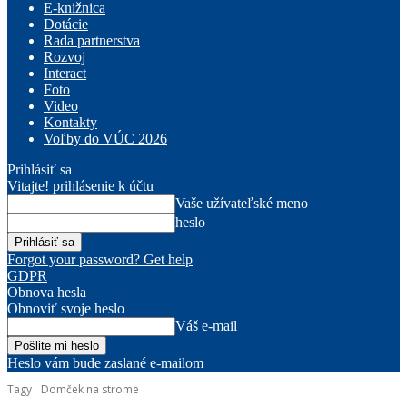
E-knižnica
Dotácie
Rada partnerstva
Rozvoj
Interact
Foto
Video
Kontakty
Voľby do VÚC 2026
Prihlásiť sa
Vitajte! prihlásenie k účtu
Vaše užívateľské meno
heslo
Forgot your password? Get help
GDPR
Obnova hesla
Obnoviť svoje heslo
Váš e-mail
Heslo vám bude zaslané e-mailom
Tagy
Domček na strome