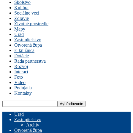
Školstvo
Kultúra
Sociálne veci
Zdravie
Životné prostredie
Mapy
Úrad
Zastupiteľstvo
Otvorená župa
E-knižnica
Dotácie
Rada partnerstva
Rozvoj
Interact
Foto
Video
Podujatia
Kontakty
Úrad
Zastupiteľstvo
Archív
Otvorená župa