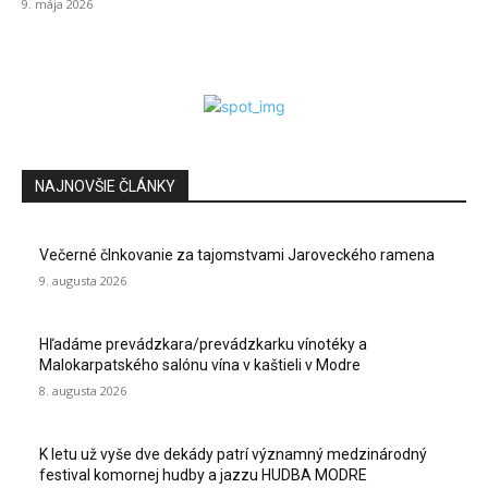
9. mája 2026
NAJNOVŠIE ČLÁNKY
Večerné člnkovanie za tajomstvami Jaroveckého ramena
9. augusta 2026
Hľadáme prevádzkara/prevádzkarku vínotéky a
Malokarpatského salónu vína v kaštieli v Modre
8. augusta 2026
K letu už vyše dve dekády patrí významný medzinárodný
festival komornej hudby a jazzu HUDBA MODRE