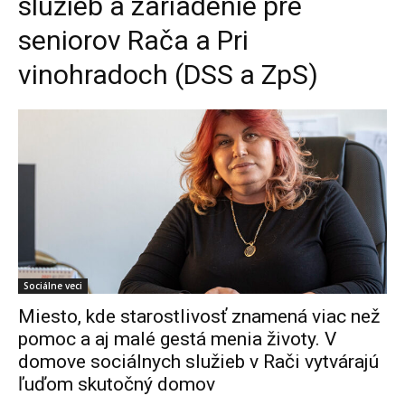
služieb a zariadenie pre
seniorov Rača a Pri
vinohradoch (DSS a ZpS)
Sociálne veci
Miesto, kde starostlivosť znamená viac než
pomoc a aj malé gestá menia životy. V
domove sociálnych služieb v Rači vytvárajú
ľuďom skutočný domov