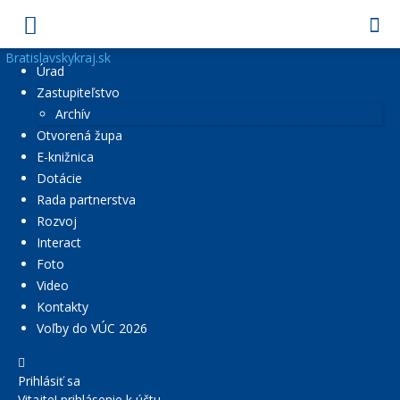
Bratislavskykraj.sk
Úrad
Zastupiteľstvo
Archív
Otvorená župa
E-knižnica
Dotácie
Rada partnerstva
Rozvoj
Interact
Foto
Video
Kontakty
Voľby do VÚC 2026
Prihlásiť sa
Vitajte! prihlásenie k účtu