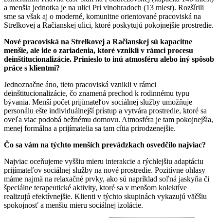
a menšia jednotka je na ulici Pri vinohradoch (13 miest). Rozšírili
sme sa však aj o moderné, komunitne orientované pracoviská na
Strelkovej a Račianskej ulici, ktoré poskytujú pokojnejšie prostredie.
Nové pracoviská na Strelkovej a Račianskej sú kapacitne
menšie, ale ide o zariadenia, ktoré vznikli v rámci procesu
deinštitucionalizácie. Prinieslo to inú atmosféru alebo iný spôsob
práce s klientmi?
Jednoznačne áno, tieto pracoviská vznikli v rámci
deinštitucionalizácie, čo znamená prechod k rodinnému typu
bývania. Menší počet prijímateľov sociálnej služby umožňuje
personálu ešte individuálnejší prístup a vytvára prostredie, ktoré sa
oveľa viac podobá bežnému domovu. Atmosféra je tam pokojnejšia,
menej formálna a prijímatelia sa tam cítia prirodzenejšie.
Čo sa vám na týchto menších prevádzkach osvedčilo najviac?
Najviac oceňujeme vyššiu mieru interakcie a rýchlejšiu adaptáciu
prijímateľov sociálnej služby na nové prostredie. Pozitívne ohlasy
máme najmä na relaxačné prvky, ako sú napríklad soľná jaskyňa či
špeciálne terapeutické aktivity, ktoré sa v menšom kolektíve
realizujú efektívnejšie. Klienti v týchto skupinách vykazujú väčšiu
spokojnosť a menšiu mieru sociálnej izolácie.