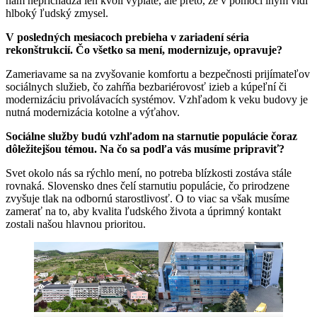
nám neprichádza len kvôli výplate, ale preto, že v pomoci iným vidí
hlboký ľudský zmysel.
V posledných mesiacoch prebieha v zariadení séria
rekonštrukcií. Čo všetko sa mení, modernizuje, opravuje?
Zameriavame sa na zvyšovanie komfortu a bezpečnosti prijímateľov
sociálnych služieb, čo zahŕňa bezbariérovosť izieb a kúpeľní či
modernizáciu privolávacích systémov. Vzhľadom k veku budovy je
nutná modernizácia kotolne a výťahov.
Sociálne služby budú vzhľadom na starnutie populácie čoraz
dôležitejšou témou. Na čo sa podľa vás musíme pripraviť?
Svet okolo nás sa rýchlo mení, no potreba blízkosti zostáva stále
rovnaká. Slovensko dnes čelí starnutiu populácie, čo prirodzene
zvyšuje tlak na odbornú starostlivosť. O to viac sa však musíme
zamerať na to, aby kvalita ľudského života a úprimný kontakt
zostali našou hlavnou prioritou.