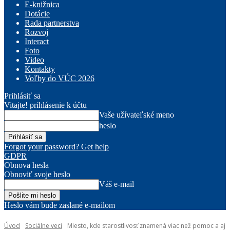
E-knižnica
Dotácie
Rada partnerstva
Rozvoj
Interact
Foto
Video
Kontakty
Voľby do VÚC 2026
Prihlásiť sa
Vitajte! prihlásenie k účtu
Vaše užívateľské meno
heslo
Forgot your password? Get help
GDPR
Obnova hesla
Obnoviť svoje heslo
Váš e-mail
Heslo vám bude zaslané e-mailom
Úvod
Sociálne veci
Miesto, kde starostlivosť znamená viac než pomoc a aj