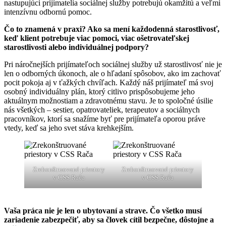
nastupujúci prijímatelia sociálnej služby potrebujú okamžitú a veľmi
intenzívnu odbornú pomoc.
Čo to znamená v praxi? Ako sa mení každodenná starostlivosť,
keď klient potrebuje viac pomoci, viac ošetrovateľskej
starostlivosti alebo individuálnej podpory?
Pri náročnejších prijímateľoch sociálnej služby už starostlivosť nie je
len o odborných úkonoch, ale o hľadaní spôsobov, ako im zachovať
pocit pokoja aj v ťažkých chvíľach. Každý náš prijímateľ má svoj
osobný individuálny plán, ktorý citlivo prispôsobujeme jeho
aktuálnym možnostiam a zdravotnému stavu. Je to spoločné úsilie
nás všetkých – sestier, opatrovateliek, terapeutov a sociálnych
pracovníkov, ktorí sa snažíme byť pre prijímateľa oporou práve
vtedy, keď sa jeho svet stáva krehkejším.
Zrekonštruované priestory
Zrekonštruované priestory
v CSS Rača
v CSS Rača
Vaša práca nie je len o ubytovaní a strave. Čo všetko musí
zariadenie zabezpečiť, aby sa človek cítil bezpečne, dôstojne a