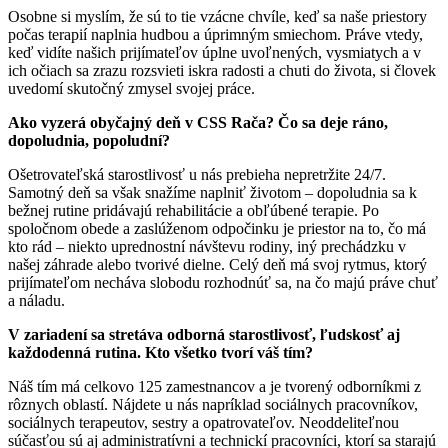
Osobne si myslím, že sú to tie vzácne chvíle, keď sa naše priestory
počas terapií naplnia hudbou a úprimným smiechom. Práve vtedy,
keď vidíte našich prijímateľov úplne uvoľnených, vysmiatych a v
ich očiach sa zrazu rozsvieti iskra radosti a chuti do života, si človek
uvedomí skutočný zmysel svojej práce.
Ako vyzerá obyčajný deň v CSS Rača? Čo sa deje ráno,
dopoludnia, popoludní?
Ošetrovateľská starostlivosť u nás prebieha nepretržite 24/7.
Samotný deň sa však snažíme naplniť životom – dopoludnia sa k
bežnej rutine pridávajú rehabilitácie a obľúbené terapie. Po
spoločnom obede a zaslúženom odpočinku je priestor na to, čo má
kto rád – niekto uprednostní návštevu rodiny, iný prechádzku v
našej záhrade alebo tvorivé dielne. Celý deň má svoj rytmus, ktorý
prijímateľom necháva slobodu rozhodnúť sa, na čo majú práve chuť
a náladu.
V zariadení sa stretáva odborná starostlivosť, ľudskosť aj
každodenná rutina. Kto všetko tvorí váš tím?
Náš tím má celkovo 125 zamestnancov a je tvorený odborníkmi z
rôznych oblastí. Nájdete u nás napríklad sociálnych pracovníkov,
sociálnych terapeutov, sestry a opatrovateľov. Neoddeliteľnou
súčasťou sú aj administratívni a technickí pracovníci, ktorí sa starajú