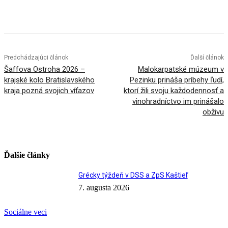
Facebook
X
Linkedin
Tumblr
Predchádzajúci článok
Ďalší článok
Šaffova Ostroha 2026 –
Malokarpatské múzeum v
krajské kolo Bratislavského
Pezinku prináša príbehy ľudí,
kraja pozná svojich víťazov
ktorí žili svoju každodennosť a
vinohradníctvo im prinášalo
obživu
Ďalšie články
Grécky týždeň v DSS a ZpS Kaštieľ
7. augusta 2026
Sociálne veci