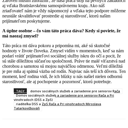
Zároveň musím zdôrazniť, že naša práca stojí na pevných základoch
aj vďaka Bratislavskému samosprávnemu kraju. Ako náš
zriaďovateľ nám je vždy nápomocný a vďaka tejto podpore môžeme
neustále skvalitňovať prostredie aj starostlivosť, ktorú našim
prijímateľom poskytujeme.
A úplne osobne – čo vám táto práca dáva? Kedy si poviete, že
má naozaj zmysel?
Táto práca mi dáva pokoru a pripomína mi, aké sú skutočné
hodnoty v živote človeka. Zmysel vidím v momentoch, keď sa nám
podarí vrátiť prijímateľovi sociálnej služby iskru do očí a pocit, že
sú stále dôležitou súčasťou spoločnosti. Práve tie malé víťazstvá nad
chorobou a samotou sú mojou najväčšou odmenou. Veľmi dôležitá
je pre mňa aj spätná väzba od rodín. Najviac nás teší ich dôvera. Ten
moment, keď rodina vidí, že ich blízky u nás našiel nielen odbornú
starostlivosť, ale aj pochopenie a pozornosť, ktorú potrebuje.
TAGY
domov sociálnych služieb a zariadenie pre seniorov Rača
Domov sociálnych služieb a zariadenie pre seniorov Rača a Pri
vinohradoch (DSS a ZpS)
riaditeľka DSS a ZpS Rača a Pri vinohradoch Miroslava
Tatarkovičkováň