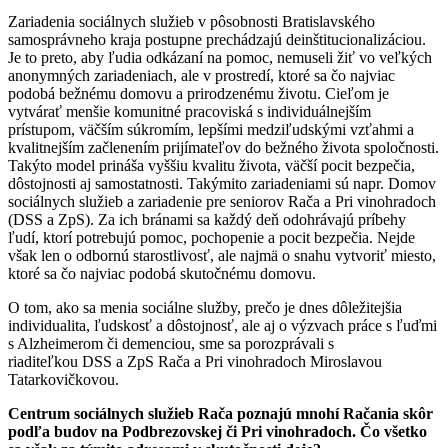
Zariadenia sociálnych služieb v pôsobnosti Bratislavského
samosprávneho kraja postupne prechádzajú deinštitucionalizáciou.
Je to preto, aby ľudia odkázaní na pomoc, nemuseli žiť vo veľkých
anonymných zariadeniach, ale v prostredí, ktoré sa čo najviac
podobá bežnému domovu a prirodzenému životu. Cieľom je
vytvárať menšie komunitné pracoviská s individuálnejším
prístupom, väčším súkromím, lepšími medziľudskými vzťahmi a
kvalitnejším začlenením prijímateľov do bežného života spoločnosti.
Takýto model prináša vyššiu kvalitu života, väčší pocit bezpečia,
dôstojnosti aj samostatnosti. Takýmito zariadeniami sú napr. Domov
sociálnych služieb a zariadenie pre seniorov Rača a Pri vinohradoch
(DSS a ZpS). Za ich bránami sa každý deň odohrávajú príbehy
ľudí, ktorí potrebujú pomoc, pochopenie a pocit bezpečia. Nejde
však len o odbornú starostlivosť, ale najmä o snahu vytvoriť miesto,
ktoré sa čo najviac podobá skutočnému domovu.
O tom, ako sa menia sociálne služby, prečo je dnes dôležitejšia
individualita, ľudskosť a dôstojnosť, ale aj o výzvach práce s ľuďmi
s Alzheimerom či demenciou, sme sa porozprávali s
riaditeľkou DSS a ZpS Rača a Pri vinohradoch Miroslavou
Tatarkovičkovou.
Centrum sociálnych služieb Rača poznajú mnohí Račania skôr
podľa budov na Podbrezovskej či Pri vinohradoch. Čo všetko