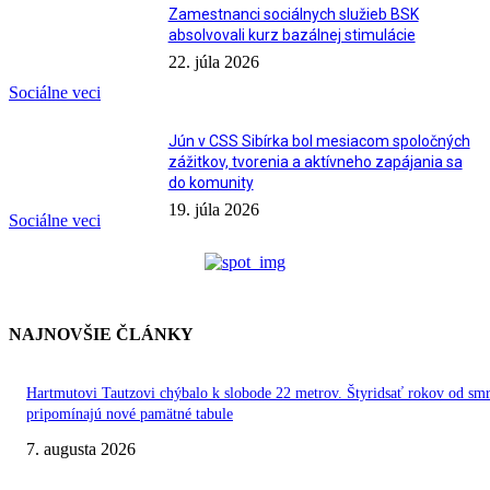
Zamestnanci sociálnych služieb BSK
absolvovali kurz bazálnej stimulácie
22. júla 2026
Sociálne veci
Jún v CSS Sibírka bol mesiacom spoločných
zážitkov, tvorenia a aktívneho zapájania sa
do komunity
19. júla 2026
Sociálne veci
NAJNOVŠIE ČLÁNKY
Hartmutovi Tautzovi chýbalo k slobode 22 metrov. Štyridsať rokov od smr
pripomínajú nové pamätné tabule
7. augusta 2026