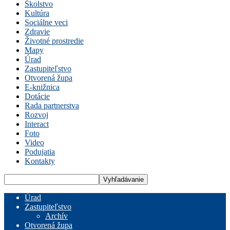
Školstvo
Kultúra
Sociálne veci
Zdravie
Životné prostredie
Mapy
Úrad
Zastupiteľstvo
Otvorená župa
E-knižnica
Dotácie
Rada partnerstva
Rozvoj
Interact
Foto
Video
Podujatia
Kontakty
Úrad
Zastupiteľstvo
Archív
Otvorená župa