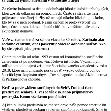
sa však za týmito adresami v skutočnosti deje?
Za týmito bránami sa denne odohrávajú hlboké ľudské príbehy tých,
ktorí zostali odkázaní na pomoc iných. Často sa stáva, že naši
prijímatelia sociálnej služby už nemajú nikoho blízkeho, niekoho,
kto by sa o nich postaral. Naším cieľom je preto vytvoriť im
bezpečné miesto, kde sa nebudú cítiť ako v inštitúcii, ale ako v
skutočnom domove.
Vaše zariadenie má za sebou viac ako 30 rokov. Začínalo ako
sociálne centrum, dnes poskytuje viaceré odborné služby. Ako
by ste opísali jeho premenu?
Centrum prešlo od roku 1993 cestou od komunitného sociálneho
zariadenia až po modernú, viacúčelovú inštitúciu. Významným
míľnikom bolo najmä zriadenie špecializovaného zariadenia v roku
2018, ktoré nám umožnilo poskytovať vysoko odbornú pomoc
špecifickým skupinám obyvateľov s diagnózami ako Alzheimerova
či Parkinsonova choroba.
Keď sa povie „klient sociálnych služieb“, ľudia si často
predstavia seniora. U vás je však skladba prijímateľov
pestrejšia. Komu všetkému pomáhate?
Aj keď si ľudia predstavia najmä seniorov, naša pomoc smeruje ku
všetkým plnoletým osobám s rôznym stupňom odkázanosti. Sme tu