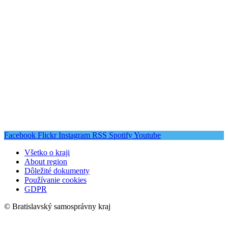
Facebook
Flickr
Instagram
RSS
Spotify
Youtube
Všetko o kraji
About region
Dôležité dokumenty
Používanie cookies
GDPR
© Bratislavský samosprávny kraj