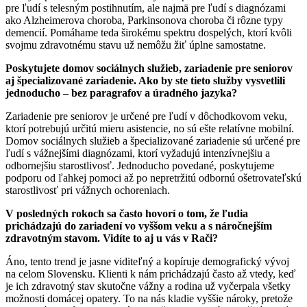
pre ľudí s telesným postihnutím, ale najmä pre ľudí s diagnózami
ako Alzheimerova choroba, Parkinsonova choroba či rôzne typy
demencií. Pomáhame teda širokému spektru dospelých, ktorí kvôli
svojmu zdravotnému stavu už nemôžu žiť úplne samostatne.
Poskytujete domov sociálnych služieb, zariadenie pre seniorov
aj špecializované zariadenie. Ako by ste tieto služby vysvetlili
jednoducho – bez paragrafov a úradného jazyka?
Zariadenie pre seniorov je určené pre ľudí v dôchodkovom veku,
ktorí potrebujú určitú mieru asistencie, no sú ešte relatívne mobilní.
Domov sociálnych služieb a špecializované zariadenie sú určené pre
ľudí s vážnejšími diagnózami, ktorí vyžadujú intenzívnejšiu a
odbornejšiu starostlivosť. Jednoducho povedané, poskytujeme
podporu od ľahkej pomoci až po nepretržitú odbornú ošetrovateľskú
starostlivosť pri vážnych ochoreniach.
V posledných rokoch sa často hovorí o tom, že ľudia
prichádzajú do zariadení vo vyššom veku a s náročnejším
zdravotným stavom. Vidíte to aj u vás v Rači?
Áno, tento trend je jasne viditeľný a kopíruje demografický vývoj
na celom Slovensku. Klienti k nám prichádzajú často až vtedy, keď
je ich zdravotný stav skutočne vážny a rodina už vyčerpala všetky
možnosti domácej opatery. To na nás kladie vyššie nároky, pretože