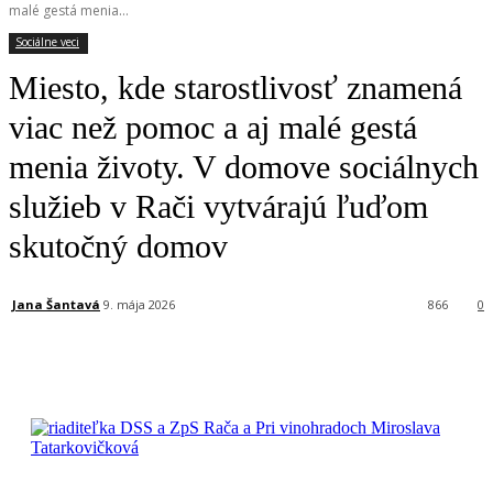
malé gestá menia...
Sociálne veci
Miesto, kde starostlivosť znamená
viac než pomoc a aj malé gestá
menia životy. V domove sociálnych
služieb v Rači vytvárajú ľuďom
skutočný domov
Jana Šantavá
9. mája 2026
866
0
Facebook
X
Linkedin
Tumblr