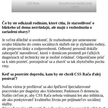
CSS Rača
Zatepľovanie fasády (máj
2026)
Čo by ste odkázali rodinám, ktoré cítia, že starostlivosť o
blízkeho už doma nezvládajú, ale majú z rozhodnutia o
zariadení obavy?
Je veľmi dôležité si uvedomiť, že rozhodnutie pre umiestnenie
svojho blízkeho do centra sociálnych služieb nie je zlyhaním rodiny,
ale prejavom lásky a zodpovednosti. Odborný personál dokáže
zabezpečiť starostlivosť, ktorú v domácom prostredí pri ťažkých
diagnózach už technicky nie je možné zvládnuť. Odporúčame prísť
sa k nám pozrieť, porozprávať sa a zbaviť sa tak zbytočného pocitu
viny.
Keď sa pozeráte dopredu, kam by ste chceli CSS Rača ďalej
posúvať?
Našou víziou je profilovať sa ako špičkové špecializované
pracovisko pre diagnózy ako Alzheimer, Parkinson či demencia.
Naším cieľom je, aby CSS Rača nebola vnímaná len ako inštitúcia,
ale ako poskytovateľ kvalitného života pre prijímateľov sociálnej
služby.