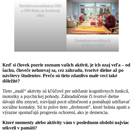
Deinštitucionalizácia DSS
a ZPS Rača na Strelovej
ulici
Zariadenie sociálnych
služieb v Rači
Keď si človek pozrie zoznam vašich aktivít, je ich ozaj veľa – od
šachu, človeče nehnevaj sa, cez záhradu, tvorivé dielne až po
návštevy študentov. Prečo sú tieto zdanlivo malé veci také
dôležité?
Tieto „malé“ aktivity sú kľúčové pre udržanie kognitívnych funkcií,
motoriky a psychickej pohody. Záhradníčenie či tvorivé dielne
dávajú dňu zmysel, rozvíjajú pocit užitočnosti a pomáhajú udržiavať
sociálne kontakty. Sú to práve tieto „drobnosti“, ktoré bránia apatii a
výrazne spomaľujú progresiu ochorení, ako je demencia.
Ktoré momenty alebo aktivity vám v poslednom období najviac
utkveli v pamäti?