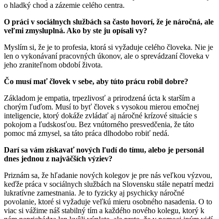
o hladký chod a zázemie celého centra.
O práci v sociálnych službách sa často hovorí, že je náročná, ale
veľmi zmysluplná. Ako by ste ju opísali vy?
Myslím si, že je to profesia, ktorá si vyžaduje celého človeka. Nie je
len o vykonávaní pracovných úkonov, ale o sprevádzaní človeka v
jeho zraniteľnom období života.
Čo musí mať človek v sebe, aby túto prácu robil dobre?
Základom je empatia, trpezlivosť a prirodzená úcta k starším a
chorým ľuďom. Musí to byť človek s vysokou mierou emočnej
inteligencie, ktorý dokáže zvládať aj náročné krízové situácie s
pokojom a ľudskosťou. Bez vnútorného presvedčenia, že táto
pomoc má zmysel, sa táto práca dlhodobo robiť nedá.
Darí sa vám získavať nových ľudí do tímu, alebo je personál
dnes jednou z najväčších výziev?
Priznám sa, že hľadanie nových kolegov je pre nás veľkou výzvou,
keďže práca v sociálnych službách na Slovensku stále nepatrí medzi
lukratívne zamestnania. Je to fyzicky aj psychicky náročné
povolanie, ktoré si vyžaduje veľkú mieru osobného nasadenia. O to
viac si vážime náš stabilný tím a každého nového kolegu, ktorý k