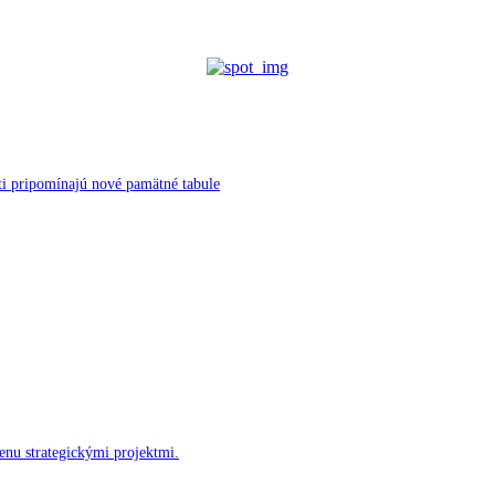
ti pripomínajú nové pamätné tabule
enu strategickými projektmi.