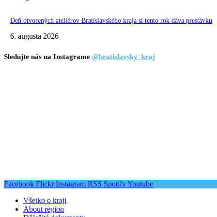
Deň otvorených ateliérov Bratislavského kraja si tento rok dáva prestávku
6. augusta 2026
Sledujte nás na Instagrame
@bratislavsky_kraj
Facebook
Flickr
Instagram
RSS
Spotify
Youtube
Všetko o kraji
About region