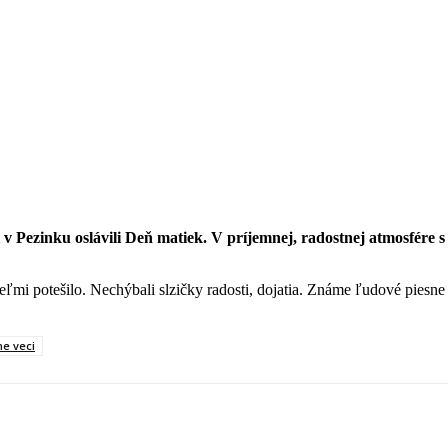
 Pezinku oslávili Deň matiek. V príjemnej, radostnej atmosfére s
ľmi potešilo. Nechýbali slzičky radosti, dojatia. Známe ľudové piesne z
ne veci