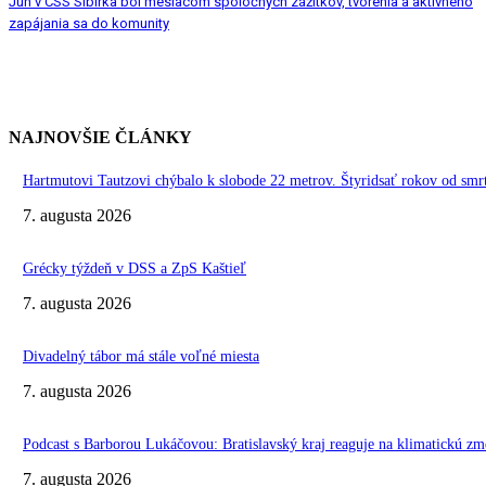
Jún v CSS Sibírka bol mesiacom spoločných zážitkov, tvorenia a aktívneho
zapájania sa do komunity
NAJNOVŠIE ČLÁNKY
Hartmutovi Tautzovi chýbalo k slobode 22 metrov. Štyridsať rokov od smr
7. augusta 2026
Grécky týždeň v DSS a ZpS Kaštieľ
7. augusta 2026
Divadelný tábor má stále voľné miesta
7. augusta 2026
Podcast s Barborou Lukáčovou: Bratislavský kraj reaguje na klimatickú zm
7. augusta 2026