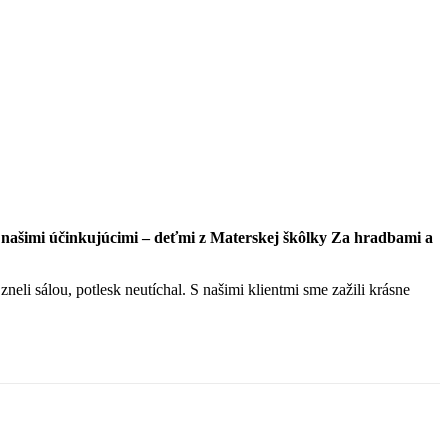
 našimi účinkujúcimi – deťmi z Materskej škôlky Za hradbami a
neli sálou, potlesk neutíchal. S našimi klientmi sme zažili krásne