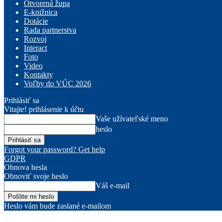
Otvorená župa
E-knižnica
Dotácie
Rada partnerstva
Rozvoj
Interact
Foto
Video
Kontakty
Voľby do VÚC 2026
Prihlásiť sa
Vitajte! prihlásenie k účtu
Vaše užívateľské meno
heslo
Forgot your password? Get help
GDPR
Obnova hesla
Obnoviť svoje heslo
Váš e-mail
Heslo vám bude zaslané e-mailom