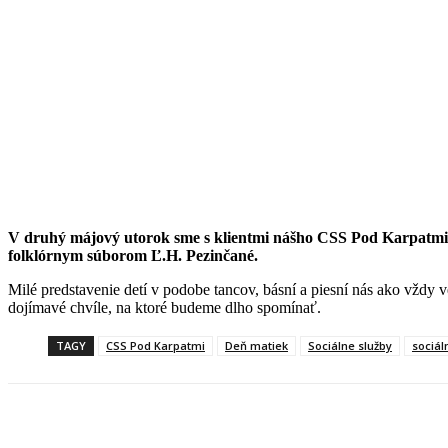
V druhý májový utorok sme s klientmi nášho CSS Pod Karpatmi v
folklórnym súborom Ľ.H. Pezinčané.
Milé predstavenie detí v podobe tancov, básní a piesní nás ako vždy ve
dojímavé chvíle, na ktoré budeme dlho spomínať.
TAGY
CSS Pod Karpatmi
Deň matiek
Sociálne služby
sociál
Facebook
X
Linkedin
Tumblr