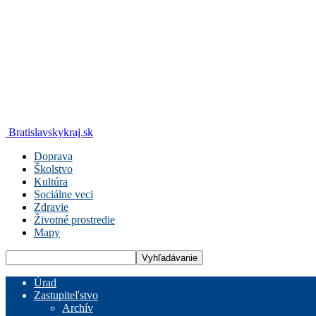
Bratislavskykraj.sk
Doprava
Školstvo
Kultúra
Sociálne veci
Zdravie
Životné prostredie
Mapy
Úrad
Zastupiteľstvo
Archív