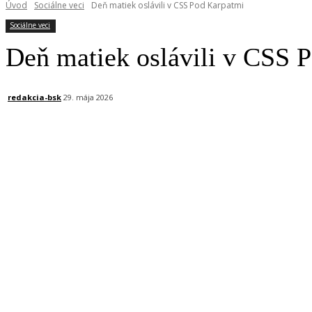
Úvod
Sociálne veci
Deň matiek oslávili v CSS Pod Karpatmi
Sociálne veci
Deň matiek oslávili v CSS 
redakcia-bsk
29. mája 2026
Facebook
X
Linkedin
Tumblr