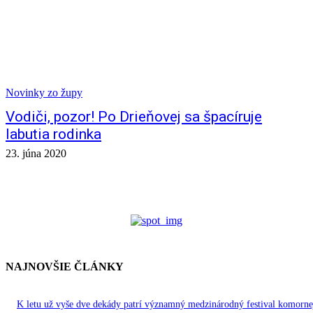
Novinky zo župy
Vodiči, pozor! Po Drieňovej sa špacíruje
labutia rodinka
23. júna 2020
NAJNOVŠIE ČLÁNKY
K letu už vyše dve dekády patrí významný medzinárodný festival komorne