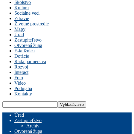
Školstvo
Kultúra
Sociálne veci
Zdravie
Životné prostredie
Mapy
Úrad
Zastupiteľstvo
Otvorená župa
E-knižnica
Dotácie
Rada partnerstva
Rozvoj
Interact
Foto
Video
Podujatia
Kontakty
Úrad
Zastupiteľstvo
Archív
Otvorená župa