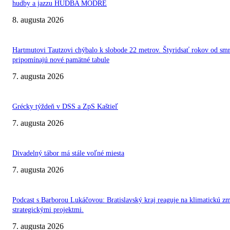
hudby a jazzu HUDBA MODRE
8. augusta 2026
Hartmutovi Tautzovi chýbalo k slobode 22 metrov. Štyridsať rokov od smr
pripomínajú nové pamätné tabule
7. augusta 2026
Grécky týždeň v DSS a ZpS Kaštieľ
7. augusta 2026
Divadelný tábor má stále voľné miesta
7. augusta 2026
Podcast s Barborou Lukáčovou: Bratislavský kraj reaguje na klimatickú z
strategickými projektmi.
7. augusta 2026