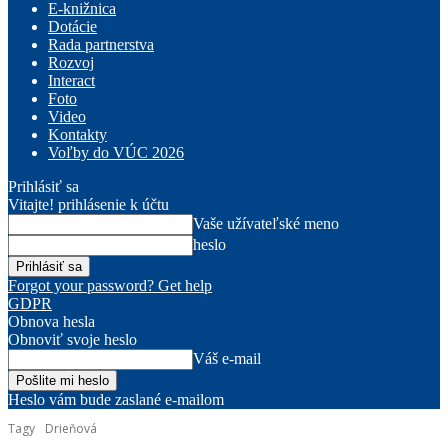
E-knižnica
Dotácie
Rada partnerstva
Rozvoj
Interact
Foto
Video
Kontakty
Voľby do VÚC 2026
Prihlásiť sa
Vitajte! prihlásenie k účtu
Vaše užívateľské meno
heslo
Forgot your password? Get help
GDPR
Obnova hesla
Obnoviť svoje heslo
Váš e-mail
Heslo vám bude zaslané e-mailom
Tagy
Drieňová