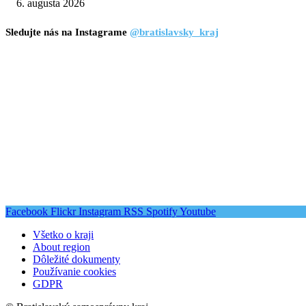
6. augusta 2026
Sledujte nás na Instagrame
@bratislavsky_kraj
Facebook
Flickr
Instagram
RSS
Spotify
Youtube
Všetko o kraji
About region
Dôležité dokumenty
Používanie cookies
GDPR