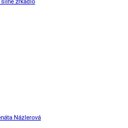
silné zrkadlo
enáta Názlerová