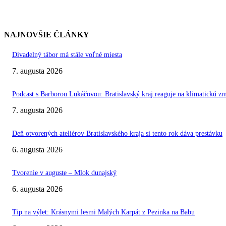
NAJNOVŠIE ČLÁNKY
Divadelný tábor má stále voľné miesta
7. augusta 2026
Podcast s Barborou Lukáčovou: Bratislavský kraj reaguje na klimatickú z
7. augusta 2026
Deň otvorených ateliérov Bratislavského kraja si tento rok dáva prestávku
6. augusta 2026
Tvorenie v auguste – Mlok dunajský
6. augusta 2026
Tip na výlet: Krásnymi lesmi Malých Karpát z Pezinka na Babu