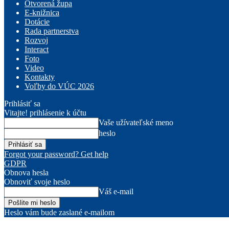
Otvorená župa
E-knižnica
Dotácie
Rada partnerstva
Rozvoj
Interact
Foto
Video
Kontakty
Voľby do VÚC 2026
Prihlásiť sa
Vitajte! prihlásenie k účtu
Vaše užívateľské meno
heslo
Forgot your password? Get help
GDPR
Obnova hesla
Obnoviť svoje heslo
Váš e-mail
Heslo vám bude zaslané e-mailom