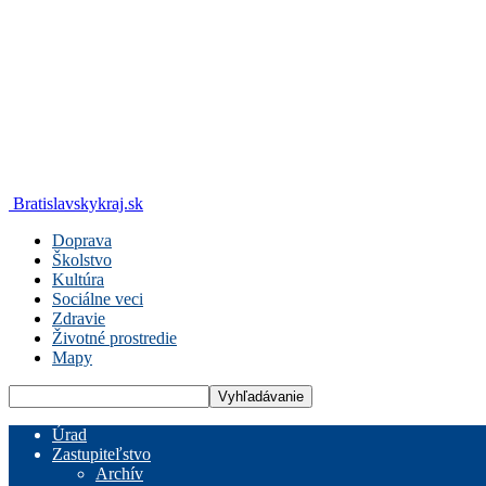
Bratislavskykraj.sk
Doprava
Školstvo
Kultúra
Sociálne veci
Zdravie
Životné prostredie
Mapy
Úrad
Zastupiteľstvo
Archív