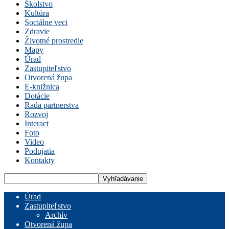
Školstvo
Kultúra
Sociálne veci
Zdravie
Životné prostredie
Mapy
Úrad
Zastupiteľstvo
Otvorená župa
E-knižnica
Dotácie
Rada partnerstva
Rozvoj
Interact
Foto
Video
Podujatia
Kontakty
Úrad
Zastupiteľstvo
Archív
Otvorená župa