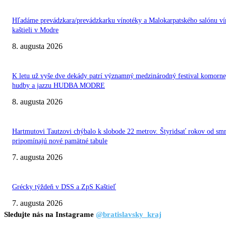
Hľadáme prevádzkara/prevádzkarku vínotéky a Malokarpatského salónu ví
kaštieli v Modre
8. augusta 2026
K letu už vyše dve dekády patrí významný medzinárodný festival komorne
hudby a jazzu HUDBA MODRE
8. augusta 2026
Hartmutovi Tautzovi chýbalo k slobode 22 metrov. Štyridsať rokov od smr
pripomínajú nové pamätné tabule
7. augusta 2026
Grécky týždeň v DSS a ZpS Kaštieľ
7. augusta 2026
Sledujte nás na Instagrame
@bratislavsky_kraj