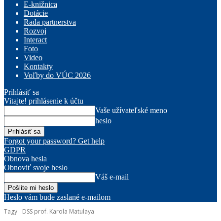
E-knižnica
Dotácie
Rada partnerstva
Rozvoj
Interact
Foto
Video
Kontakty
Voľby do VÚC 2026
Prihlásiť sa
Vitajte! prihlásenie k účtu
Vaše užívateľské meno
heslo
Forgot your password? Get help
GDPR
Obnova hesla
Obnoviť svoje heslo
Váš e-mail
Heslo vám bude zaslané e-mailom
Tagy
DSS prof. Karola Matulaya