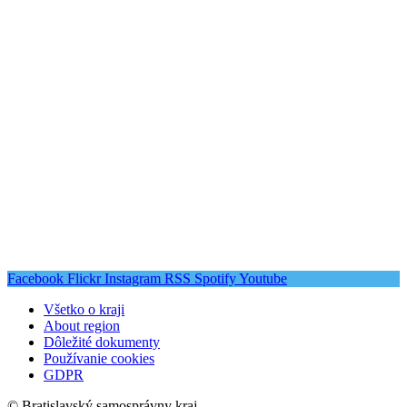
Facebook
Flickr
Instagram
RSS
Spotify
Youtube
Všetko o kraji
About region
Dôležité dokumenty
Používanie cookies
GDPR
© Bratislavský samosprávny kraj