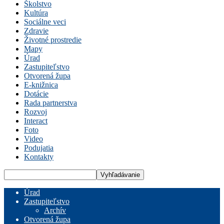
Školstvo
Kultúra
Sociálne veci
Zdravie
Životné prostredie
Mapy
Úrad
Zastupiteľstvo
Otvorená župa
E-knižnica
Dotácie
Rada partnerstva
Rozvoj
Interact
Foto
Video
Podujatia
Kontakty
Úrad
Zastupiteľstvo
Archív
Otvorená župa