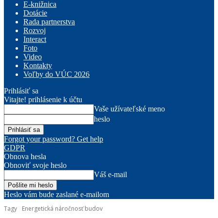
E-knižnica
Dotácie
Rada partnerstva
Rozvoj
Interact
Foto
Video
Kontakty
Voľby do VÚC 2026
Prihlásiť sa
Vitajte! prihlásenie k účtu
Vaše užívateľské meno
heslo
Forgot your password? Get help
GDPR
Obnova hesla
Obnoviť svoje heslo
Váš e-mail
Heslo vám bude zaslané e-mailom
Tagy
Energetická náročnosť budov