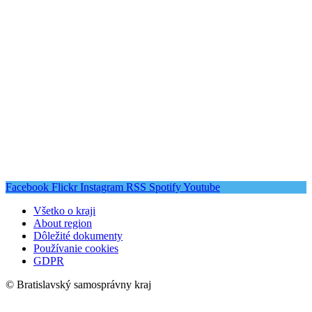
Facebook
Flickr
Instagram
RSS
Spotify
Youtube
Všetko o kraji
About region
Dôležité dokumenty
Používanie cookies
GDPR
© Bratislavský samosprávny kraj