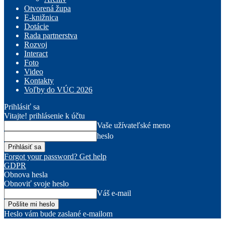
Otvorená župa
E-knižnica
Dotácie
Rada partnerstva
Rozvoj
Interact
Foto
Video
Kontakty
Voľby do VÚC 2026
Prihlásiť sa
Vitajte! prihlásenie k účtu
Vaše užívateľské meno
heslo
Forgot your password? Get help
GDPR
Obnova hesla
Obnoviť svoje heslo
Váš e-mail
Heslo vám bude zaslané e-mailom