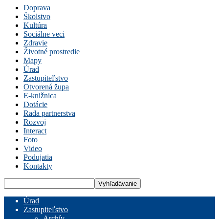
Doprava
Školstvo
Kultúra
Sociálne veci
Zdravie
Životné prostredie
Mapy
Úrad
Zastupiteľstvo
Otvorená župa
E-knižnica
Dotácie
Rada partnerstva
Rozvoj
Interact
Foto
Video
Podujatia
Kontakty
Úrad
Zastupiteľstvo
Archív