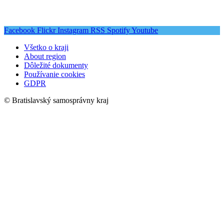
Facebook
Flickr
Instagram
RSS
Spotify
Youtube
Všetko o kraji
About region
Dôležité dokumenty
Používanie cookies
GDPR
© Bratislavský samosprávny kraj