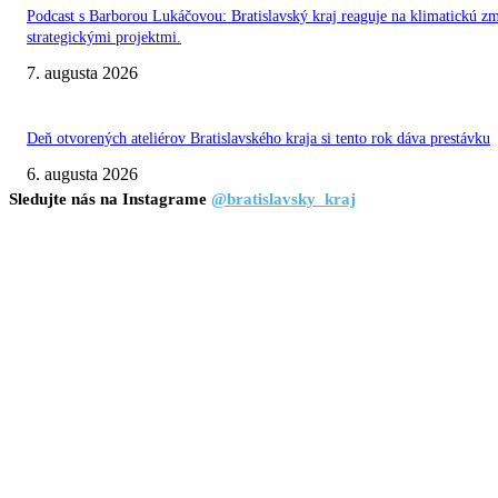
Podcast s Barborou Lukáčovou: Bratislavský kraj reaguje na klimatickú z
strategickými projektmi.
7. augusta 2026
Deň otvorených ateliérov Bratislavského kraja si tento rok dáva prestávku
6. augusta 2026
Sledujte nás na Instagrame
@bratislavsky_kraj