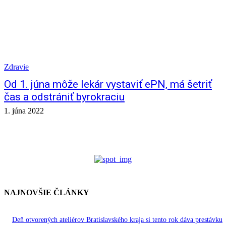
Zdravie
Od 1. júna môže lekár vystaviť ePN, má šetriť
čas a odstrániť byrokraciu
1. júna 2022
NAJNOVŠIE ČLÁNKY
Deň otvorených ateliérov Bratislavského kraja si tento rok dáva prestávku