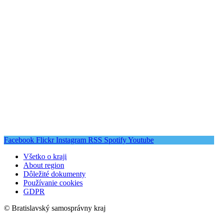
Facebook
Flickr
Instagram
RSS
Spotify
Youtube
Všetko o kraji
About region
Dôležité dokumenty
Používanie cookies
GDPR
© Bratislavský samosprávny kraj