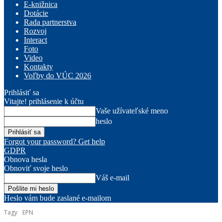
E-knižnica
Dotácie
Rada partnerstva
Rozvoj
Interact
Foto
Video
Kontakty
Voľby do VÚC 2026
Prihlásiť sa
Vitajte! prihlásenie k účtu
Vaše užívateľské meno
heslo
Forgot your password? Get help
GDPR
Obnova hesla
Obnoviť svoje heslo
Váš e-mail
Heslo vám bude zaslané e-mailom
Tagy
EPN