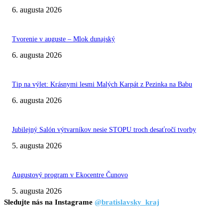
6. augusta 2026
Tvorenie v auguste – Mlok dunajský
6. augusta 2026
Tip na výlet: Krásnymi lesmi Malých Karpát z Pezinka na Babu
6. augusta 2026
Jubilejný Salón výtvarníkov nesie STOPU troch desaťročí tvorby
5. augusta 2026
Augustový program v Ekocentre Čunovo
5. augusta 2026
Sledujte nás na Instagrame
@bratislavsky_kraj