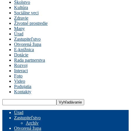
Školstvo
Kultúra
Sociálne veci
Zdravie
Životné prostredie
Mapy
Úrad
Zastupiteľstvo
Otvorená župa
E-knižnica
Dotácie
Rada partnerstva
Rozvoj
Interact
Foto
Video
Podujatia
Kontakty
Úrad
Zastupiteľstvo
Archív
Otvorená župa