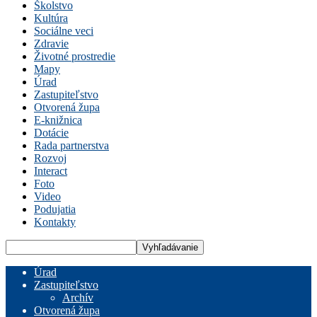
Školstvo
Kultúra
Sociálne veci
Zdravie
Životné prostredie
Mapy
Úrad
Zastupiteľstvo
Otvorená župa
E-knižnica
Dotácie
Rada partnerstva
Rozvoj
Interact
Foto
Video
Podujatia
Kontakty
Úrad
Zastupiteľstvo
Archív
Otvorená župa