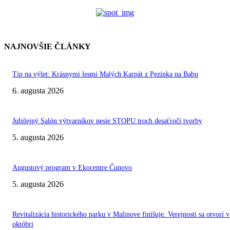
NAJNOVŠIE ČLÁNKY
Tip na výlet: Krásnymi lesmi Malých Karpát z Pezinka na Babu
6. augusta 2026
Jubilejný Salón výtvarníkov nesie STOPU troch desaťročí tvorby
5. augusta 2026
Augustový program v Ekocentre Čunovo
5. augusta 2026
Revitalizácia historického parku v Malinove finišuje. Verejnosti sa otvorí v
októbri