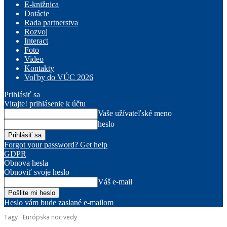
E-knižnica
Dotácie
Rada partnerstva
Rozvoj
Interact
Foto
Video
Kontakty
Voľby do VÚC 2026
Prihlásiť sa
Vitajte! prihlásenie k účtu
Vaše užívateľské meno
heslo
Forgot your password? Get help
GDPR
Obnova hesla
Obnoviť svoje heslo
Váš e-mail
Heslo vám bude zaslané e-mailom
Tagy
Európska noc vedy