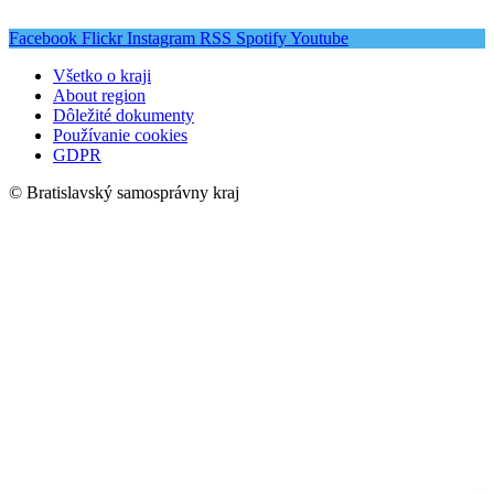
Facebook
Flickr
Instagram
RSS
Spotify
Youtube
Všetko o kraji
About region
Dôležité dokumenty
Používanie cookies
GDPR
© Bratislavský samosprávny kraj