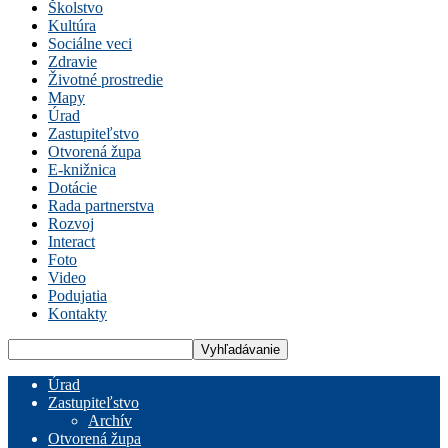
Školstvo
Kultúra
Sociálne veci
Zdravie
Životné prostredie
Mapy
Úrad
Zastupiteľstvo
Otvorená župa
E-knižnica
Dotácie
Rada partnerstva
Rozvoj
Interact
Foto
Video
Podujatia
Kontakty
Úrad
Zastupiteľstvo
Archív
Otvorená župa