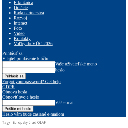
E-knižnica
Dotácie
Rada partnerstva
Rozvoj
Interact
Foto
Video
Kontakty
Voľby do VÚC 2026
Prihlásiť sa
Vitajte! prihlásenie k účtu
Vaše užívateľské meno
heslo
Forgot your password? Get help
GDPR
Obnova hesla
Obnoviť svoje heslo
Váš e-mail
Heslo vám bude zaslané e-mailom
Tagy
Európsky úrad OLAF