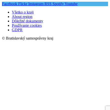
Facebook
Flickr
Instagram
RSS
Spotify
Youtube
Všetko o kraji
About region
Dôležité dokumenty
Používanie cookies
GDPR
© Bratislavský samosprávny kraj