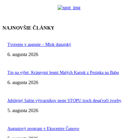
NAJNOVŠIE ČLÁNKY
Tvorenie v auguste – Mlok dunajský
6. augusta 2026
Tip na výlet: Krásnymi lesmi Malých Karpát z Pezinka na Babu
6. augusta 2026
Jubilejný Salón výtvarníkov nesie STOPU troch desaťročí tvorby
5. augusta 2026
Augustový program v Ekocentre Čunovo