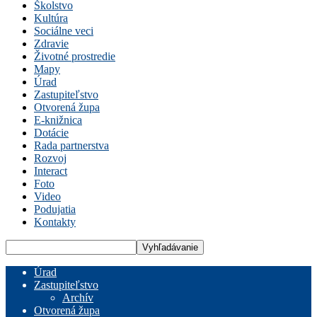
Školstvo
Kultúra
Sociálne veci
Zdravie
Životné prostredie
Mapy
Úrad
Zastupiteľstvo
Otvorená župa
E-knižnica
Dotácie
Rada partnerstva
Rozvoj
Interact
Foto
Video
Podujatia
Kontakty
Úrad
Zastupiteľstvo
Archív
Otvorená župa