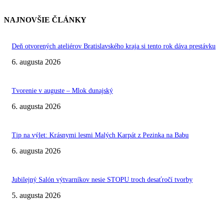
NAJNOVŠIE ČLÁNKY
Deň otvorených ateliérov Bratislavského kraja si tento rok dáva prestávku
6. augusta 2026
Tvorenie v auguste – Mlok dunajský
6. augusta 2026
Tip na výlet: Krásnymi lesmi Malých Karpát z Pezinka na Babu
6. augusta 2026
Jubilejný Salón výtvarníkov nesie STOPU troch desaťročí tvorby
5. augusta 2026