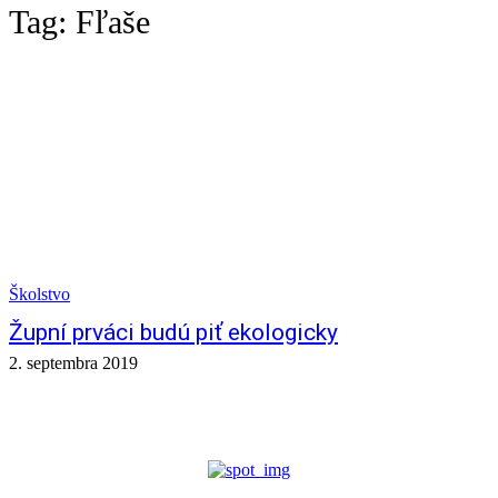
Tag:
Fľaše
Školstvo
Župní prváci budú piť ekologicky
2. septembra 2019