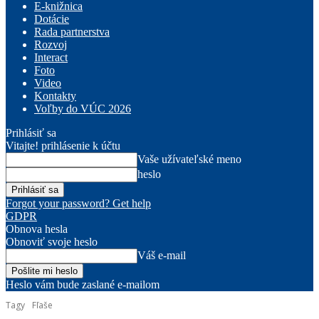
E-knižnica
Dotácie
Rada partnerstva
Rozvoj
Interact
Foto
Video
Kontakty
Voľby do VÚC 2026
Prihlásiť sa
Vitajte! prihlásenie k účtu
Vaše užívateľské meno
heslo
Forgot your password? Get help
GDPR
Obnova hesla
Obnoviť svoje heslo
Váš e-mail
Heslo vám bude zaslané e-mailom
Tagy
Fľaše