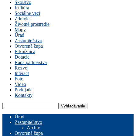
Školstvo
Kultúra
Sociálne veci
Zdravie
Životné prostredie
Mapy
Úrad
Zastupiteľstvo
Otvorená župa
E-knižnica
Dotácie
Rada partnerstva
Rozvoj
Interact
Foto
Video
Podujatia
Kontakty
Úrad
Zastupiteľstvo
Archív
Otvorená župa