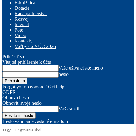
E-knižnica
Dotácie
Rada partnerstva
Rozvoj
Interact
Foto
Video
Kontakty
Voľby do VÚC 2026
Prihlásiť sa
Vitajte! prihlásenie k účtu
Vaše užívateľské meno
heslo
Forgot your password? Get help
GDPR
Obnova hesla
Obnoviť svoje heslo
Váš e-mail
Heslo vám bude zaslané e-mailom
Tagy
Fungovanie škôl