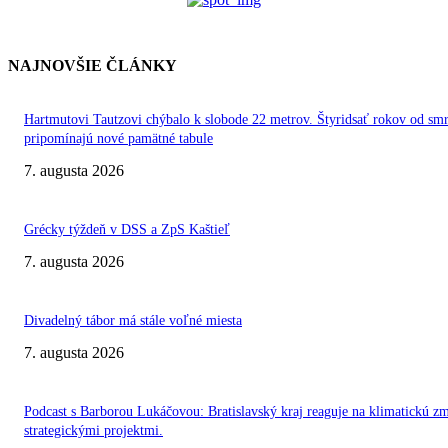
NAJNOVŠIE ČLÁNKY
Hartmutovi Tautzovi chýbalo k slobode 22 metrov. Štyridsať rokov od smr
pripomínajú nové pamätné tabule
7. augusta 2026
Grécky týždeň v DSS a ZpS Kaštieľ
7. augusta 2026
Divadelný tábor má stále voľné miesta
7. augusta 2026
Podcast s Barborou Lukáčovou: Bratislavský kraj reaguje na klimatickú z
strategickými projektmi.