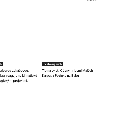
víkend
ch
Cestovný ruch
arborou Lukáčovou:
Tip na výlet: Krásnymi lesmi Malých
 kraj reaguje na klimatickú
Karpát z Pezinka na Babu
egickými projektmi.