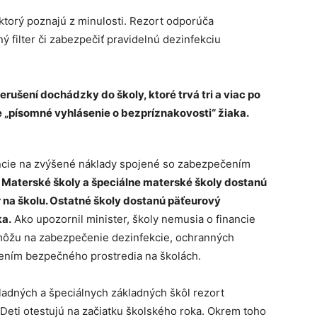
 ktorý poznajú z minulosti. Rezort odporúča
ný filter či zabezpečiť pravidelnú dezinfekciu
rušení dochádzky do školy, ktoré trvá tri a viac po
le „písomné vyhlásenie o bezpríznakovosti“ žiaka.
ancie na zvýšené náklady spojené so zabezpečením
.
Materské školy a špeciálne materské školy dostanú
 na školu. Ostatné školy dostanú päťeurový
ka.
Ako upozornil minister, školy nemusia o financie
h môžu na zabezpečenie dezinfekcie, ochranných
rením bezpečného prostredia na školách.
adných a špeciálnych základných škôl rezort
Deti otestujú na začiatku školského roka. Okrem toho