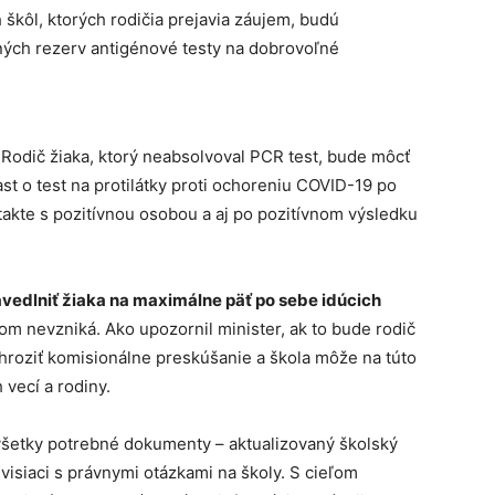
škôl, ktorých rodičia prejavia záujem, budú
ých rezerv antigénové testy na dobrovoľné
.
Rodič žiaka, ktorý neabsolvoval PCR test, bude môcť
ast o test na protilátky proti ochoreniu COVID-19 po
akte s pozitívnou osobou a aj po pozitívnom výsledku
vedlniť žiaka na maximálne päť po sebe idúcich
m nevzniká. Ako upozornil minister, ak to bude rodič
 hroziť komisionálne preskúšanie a škola môže na túto
 vecí a rodiny.
všetky potrebné dokumenty – aktualizovaný školský
visiaci s právnymi otázkami na školy. S cieľom