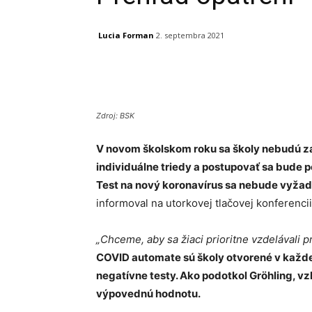
Lucia Forman
2. septembra 2021
Facebook
X
Linkedin
Zdroj: BSK
V novom školskom roku sa školy nebudú zat
individuálne triedy a postupovať sa bude 
Test na nový koronavírus sa nebude vyža
informoval na utorkovej tlačovej konferencii
„Chceme, aby sa žiaci prioritne vzdelávali 
COVID automate sú školy otvorené v každe
negatívne testy. Ako podotkol Gröhling, vz
výpovednú hodnotu.