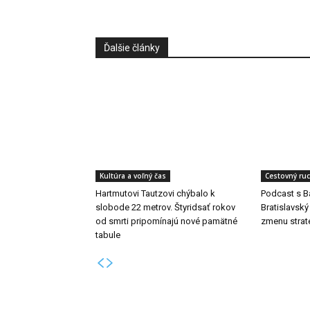
Ďalšie články
Kultúra a voľný čas
Cestovný ru
Hartmutovi Tautzovi chýbalo k
Podcast s B
slobode 22 metrov. Štyridsať rokov
Bratislavský
od smrti pripomínajú nové pamätné
zmenu strat
tabule