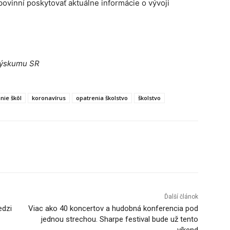
povinní poskytovať aktuálne informácie o vývoji
 výskumu SR
nie škôl
koronavírus
opatrenia školstvo
školstvo
Tumblr
Ďalší článok
edzi
Viac ako 40 koncertov a hudobná konferencia pod
jednou strechou. Sharpe festival bude už tento