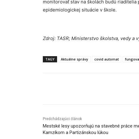
monitorovať stav na školách budú riaditelia 
epidemiologickej situácie v škole.
Zdroj: TASR; Ministerstvo školstva, vedy a
TAGY
Aktuálne správy
covid automat
fungova
Facebook
X
Linkedin
Predchádzajúci článok
Mestské lesy upozorňujú na stavebné práce m
Kamzíkom a Partizánskou lúkou