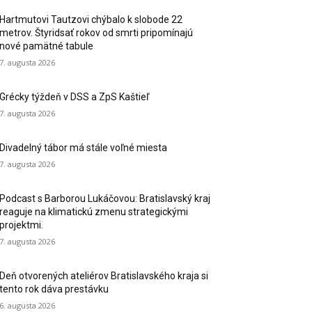
Hartmutovi Tautzovi chýbalo k slobode 22
metrov. Štyridsať rokov od smrti pripomínajú
nové pamätné tabule
7. augusta 2026
Grécky týždeň v DSS a ZpS Kaštieľ
7. augusta 2026
Divadelný tábor má stále voľné miesta
7. augusta 2026
Podcast s Barborou Lukáčovou: Bratislavský kraj
reaguje na klimatickú zmenu strategickými
projektmi.
7. augusta 2026
Deň otvorených ateliérov Bratislavského kraja si
tento rok dáva prestávku
6. augusta 2026