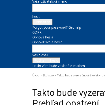
Vaše užívateľské meno
heslo
Forgot your password? Get help
GDPR
Obnova hesla
Obnoviť svoje heslo
Váš e-mail
Heslo vám bude zaslané e-mailom
Úvod
Školstvo
Takto bude vyzerať nový školský rok
Školstvo
Správy na titulke
Takto bude vyzerať
Prehľad opatrení