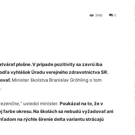
3940
0
Tumblr
várať plošne. V prípade pozitivity sa zavrú iba
podľa vyhlášok Úradu verejného zdravotníctva SR.
dovať.
Minister školstva Branislav Gröhling o tom
.
prezenčne,“
uviedol minister.
Poukázal na to, že v
j farbe okresu. Na školách sa nebudú vyžadovať ani
hľadom na rýchle šírenie delta variantu strácajú