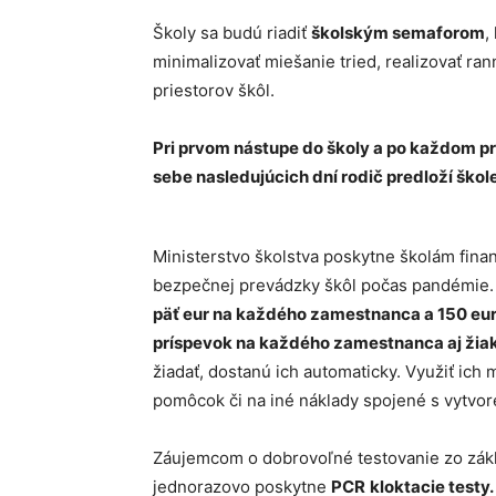
Školy sa budú riadiť
školským semaforom
,
minimalizovať miešanie tried, realizovať ran
priestorov škôl.
Pri prvom nástupe do školy a po každom pre
sebe nasledujúcich dní rodič predloží ško
Ministerstvo školstva poskytne školám fin
bezpečnej prevádzky škôl počas pandémie
päť eur na každého zamestnanca a 150 eur
príspevok na každého zamestnanca aj žia
žiadať, dostanú ich automaticky. Využiť ic
pomôcok či na iné náklady spojené s vytvo
Záujemcom o dobrovoľné testovanie zo zákl
jednorazovo poskytne
PCR
kloktacie testy.