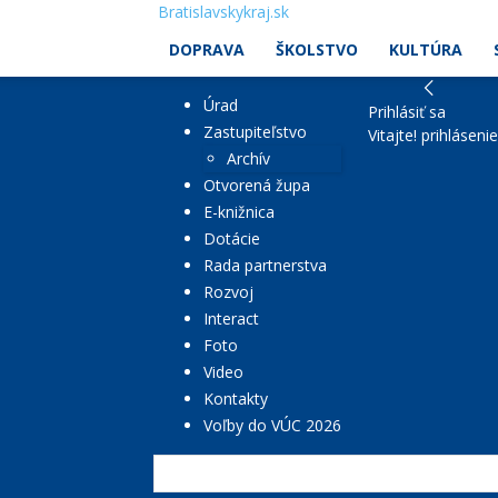
Bratislavskykraj.sk
DOPRAVA
ŠKOLSTVO
KULTÚRA
Úrad
Prihlásiť sa
Zastupiteľstvo
Vitajte! prihláseni
Archív
Otvorená župa
E-knižnica
Dotácie
Rada partnerstva
Rozvoj
Interact
Foto
Video
Kontakty
Voľby do VÚC 2026