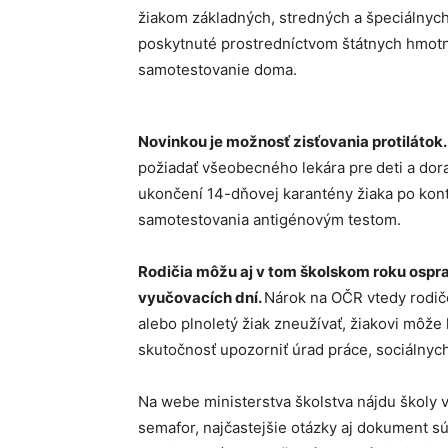
žiakom základných, stredných a špeciálnych 
poskytnuté prostredníctvom štátnych hmotn
samotestovanie doma.
Novinkou je možnosť zisťovania protilátok
požiadať všeobecného lekára pre
deti a dor
ukončení 14-dňovej karantény žiaka po kont
samotestovania antigénovým testom.
Rodičia môžu aj v tom školskom roku ospra
vyučovacích dní.
Nárok na OČR vtedy rodičo
alebo plnoletý žiak zneužívať, žiakovi môže
skutočnosť upozorniť úrad práce, sociálnych
Na webe ministerstva školstva nájdu školy 
semafor, najčastejšie otázky aj dokument sú