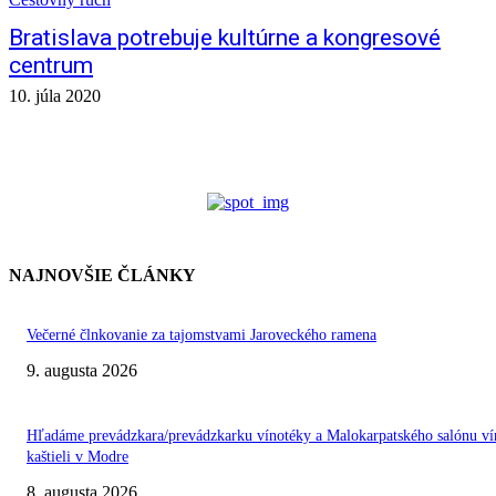
Bratislava potrebuje kultúrne a kongresové
centrum
10. júla 2020
NAJNOVŠIE ČLÁNKY
Večerné člnkovanie za tajomstvami Jaroveckého ramena
9. augusta 2026
Hľadáme prevádzkara/prevádzkarku vínotéky a Malokarpatského salónu ví
kaštieli v Modre
8. augusta 2026