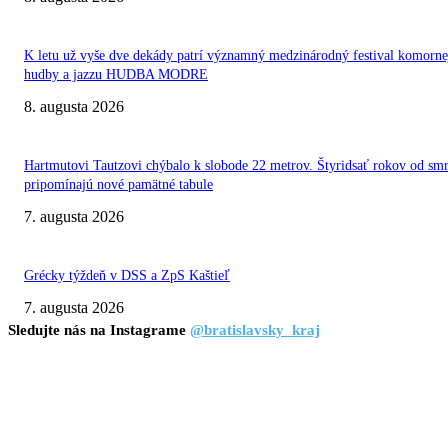
K letu už vyše dve dekády patrí významný medzinárodný festival komorne
hudby a jazzu HUDBA MODRE
8. augusta 2026
Hartmutovi Tautzovi chýbalo k slobode 22 metrov. Štyridsať rokov od smr
pripomínajú nové pamätné tabule
7. augusta 2026
Grécky týždeň v DSS a ZpS Kaštieľ
7. augusta 2026
Sledujte nás na Instagrame
@bratislavsky_kraj