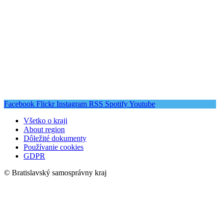
Facebook
Flickr
Instagram
RSS
Spotify
Youtube
Všetko o kraji
About region
Dôležité dokumenty
Používanie cookies
GDPR
© Bratislavský samosprávny kraj