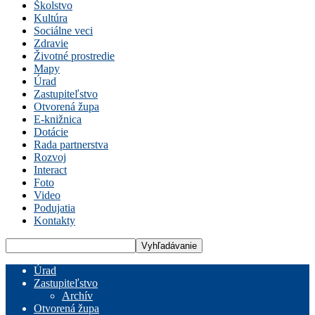
Školstvo
Kultúra
Sociálne veci
Zdravie
Životné prostredie
Mapy
Úrad
Zastupiteľstvo
Otvorená župa
E-knižnica
Dotácie
Rada partnerstva
Rozvoj
Interact
Foto
Video
Podujatia
Kontakty
Úrad
Zastupiteľstvo
Archív
Otvorená župa