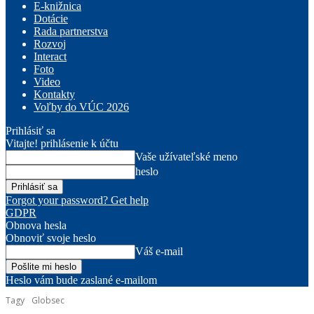
E-knižnica
Dotácie
Rada partnerstva
Rozvoj
Interact
Foto
Video
Kontakty
Voľby do VÚC 2026
Prihlásiť sa
Vitajte! prihlásenie k účtu
Vaše užívateľské meno
heslo
Forgot your password? Get help
GDPR
Obnova hesla
Obnoviť svoje heslo
Váš e-mail
Heslo vám bude zaslané e-mailom
Tagy
Globsec