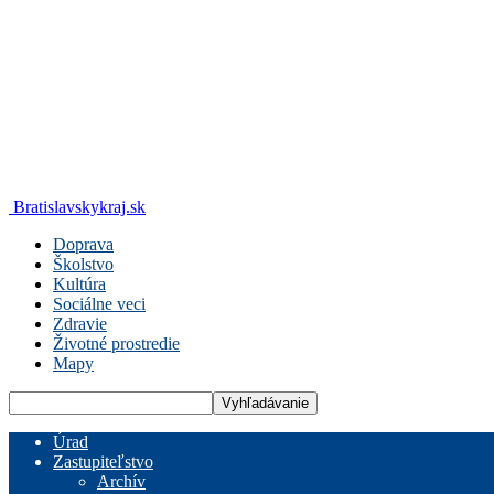
Bratislavskykraj.sk
Doprava
Školstvo
Kultúra
Sociálne veci
Zdravie
Životné prostredie
Mapy
Úrad
Zastupiteľstvo
Archív