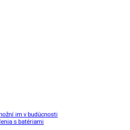
Umožní im v budúcnosti
denia s batériami