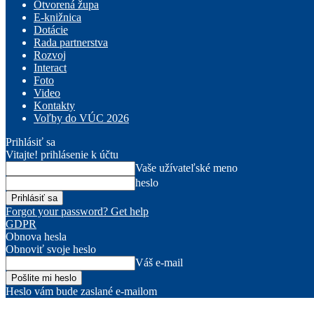
Otvorená župa
E-knižnica
Dotácie
Rada partnerstva
Rozvoj
Interact
Foto
Video
Kontakty
Voľby do VÚC 2026
Prihlásiť sa
Vitajte! prihlásenie k účtu
Vaše užívateľské meno
heslo
Forgot your password? Get help
GDPR
Obnova hesla
Obnoviť svoje heslo
Váš e-mail
Heslo vám bude zaslané e-mailom