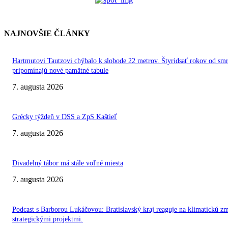
NAJNOVŠIE ČLÁNKY
Hartmutovi Tautzovi chýbalo k slobode 22 metrov. Štyridsať rokov od smr
pripomínajú nové pamätné tabule
7. augusta 2026
Grécky týždeň v DSS a ZpS Kaštieľ
7. augusta 2026
Divadelný tábor má stále voľné miesta
7. augusta 2026
Podcast s Barborou Lukáčovou: Bratislavský kraj reaguje na klimatickú z
strategickými projektmi.