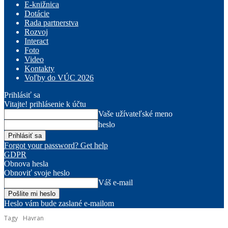
E-knižnica
Dotácie
Rada partnerstva
Rozvoj
Interact
Foto
Video
Kontakty
Voľby do VÚC 2026
Prihlásiť sa
Vitajte! prihlásenie k účtu
Vaše užívateľské meno
heslo
Forgot your password? Get help
GDPR
Obnova hesla
Obnoviť svoje heslo
Váš e-mail
Heslo vám bude zaslané e-mailom
Tagy
Havran