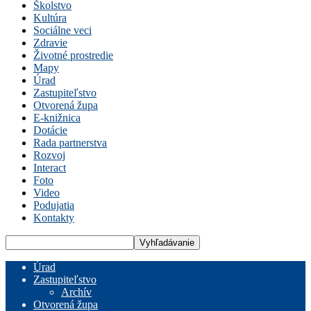
Školstvo
Kultúra
Sociálne veci
Zdravie
Životné prostredie
Mapy
Úrad
Zastupiteľstvo
Otvorená župa
E-knižnica
Dotácie
Rada partnerstva
Rozvoj
Interact
Foto
Video
Podujatia
Kontakty
Úrad
Zastupiteľstvo
Archív
Otvorená župa