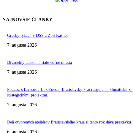
NAJNOVŠIE ČLÁNKY
Grécky týždeň v DSS a ZpS Kaštieľ
7. augusta 2026
Divadelný tábor má stále voľné miesta
7. augusta 2026
Podcast s Barborou Lukáčovou: Bratislavský kraj reaguje na klimatickú z
strategickými projektmi.
7. augusta 2026
Deň otvorených ateliérov Bratislavského kraja si tento rok dáva prestávku
6. augusta 2026