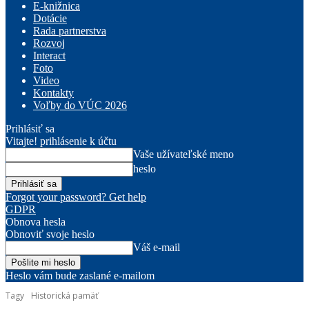
E-knižnica
Dotácie
Rada partnerstva
Rozvoj
Interact
Foto
Video
Kontakty
Voľby do VÚC 2026
Prihlásiť sa
Vitajte! prihlásenie k účtu
Vaše užívateľské meno
heslo
Forgot your password? Get help
GDPR
Obnova hesla
Obnoviť svoje heslo
Váš e-mail
Heslo vám bude zaslané e-mailom
Tagy
Historická pamäť