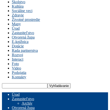
Školstvo
Kultúra
Sociálne veci
Zdravie
Životné prostredie
Mapy
Úrad
Zastupiteľstvo
Otvorená župa
E-knižnica
Dotácie
Rada partnerstva
Rozvoj
Interact
Foto
Video
Podujatia
Kontakty
Úrad
Zastupiteľstvo
Archív
Otvorená župa