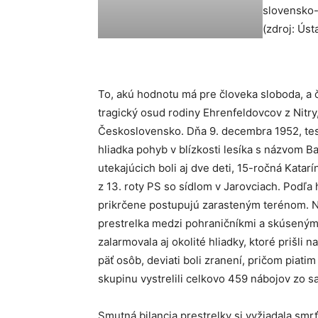
To, akú hodnotu má pre človeka sloboda, a 
tragický osud rodiny Ehrenfeldovcov z Nitry,
Československo. Dňa 9. decembra 1952, tes
hliadka pohyb v blízkosti lesíka s názvom B
utekajúcich boli aj dve deti, 15-ročná Katar
z 13. roty PS so sídlom v Jarovciach. Podľa 
prikrčene postupujú zarasteným terénom. Na
prestrelka medzi pohraničníkmi a skúseným
zalarmovala aj okolité hliadky, ktoré prišli
päť osôb, deviati boli zranení, pričom piatim
skupinu vystrelili celkovo 459 nábojov zo s
Smutná bilancia prestrelky si vyžiadala smr