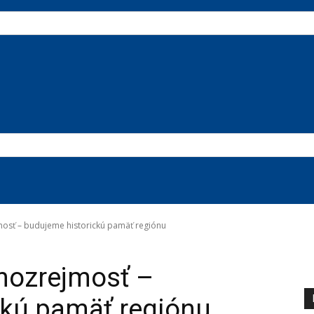
mosť – budujeme historickú pamäť regiónu
amozrejmosť –
ckú pamäť regiónu