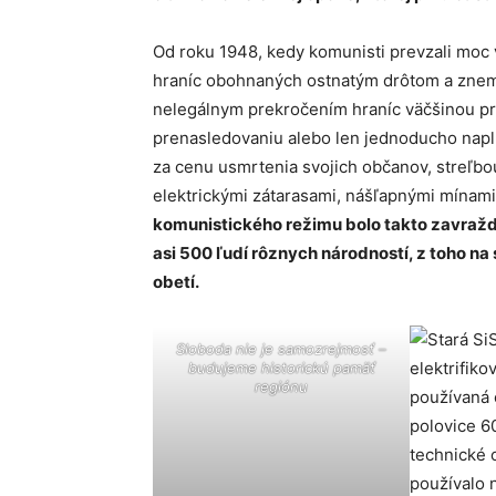
Od roku 1948, kedy komunisti prevzali moc
hraníc obohnaných ostnatým drôtom a znemo
nelegálnym prekročením hraníc väčšinou pr
prenasledovaniu alebo len jednoducho napln
za cenu usmrtenia svojich občanov, streľbou
elektrickými zátarasami, nášľapnými mínam
komunistického režimu bolo takto zavražd
asi 500 ľudí rôznych národností, z toho
obetí.
Sloboda nie je samozrejmosť –
budujeme historickú pamäť
regiónu