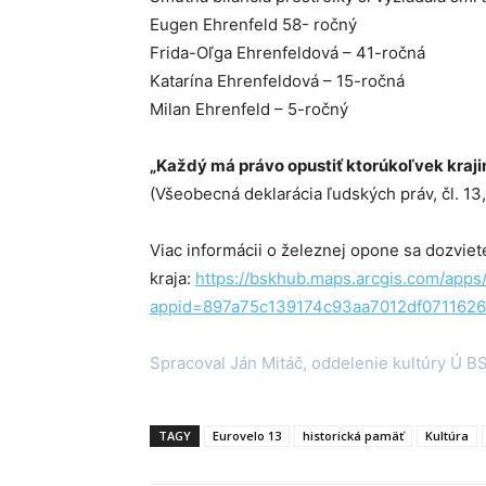
Eugen Ehrenfeld 58- ročný
Frida-Oľga Ehrenfeldová – 41-ročná
Katarína Ehrenfeldová – 15-ročná
Milan Ehrenfeld – 5-ročný
„Každý má právo opustiť ktorúkoľvek krajinu,
(Všeobecná deklarácia ľudských práv, čl. 13,
Viac informácii o železnej opone sa dozvi
kraja:
https://bskhub.maps.arcgis.com/apps
appid=897a75c139174c93aa7012df071162
Spracoval Ján Mitáč, oddelenie kultúry Ú B
TAGY
Eurovelo 13
historická pamäť
Kultúra