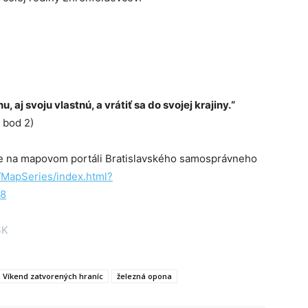
 aj svoju vlastnú, a vrátiť sa do svojej krajiny.“
 bod 2)
ete na mapovom portáli Bratislavského samosprávneho
/MapSeries/index.html?
68
SK
Víkend zatvorených hraníc
železná opona