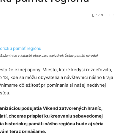
1759
0
Tumblr
 Bažantnice v katastri obce Jarovce(zdroj: Ústav pamäti národa)
sta železnej opony. Miesto, ktoré kedysi rozdeľovalo,
 13, kde sa môžu obyvatelia a návštevníci nášho kraja
 Vnímame dôležitosť pripomínania si našej nedávnej
sťou.
anizáciou podujatia Víkend zatvorených hraníc,
atí, chceme prispieť ku kreovaniu sebavedomej
a historickej pamäti nášho regiónu bude aj séria
 vám teraz prinášame.