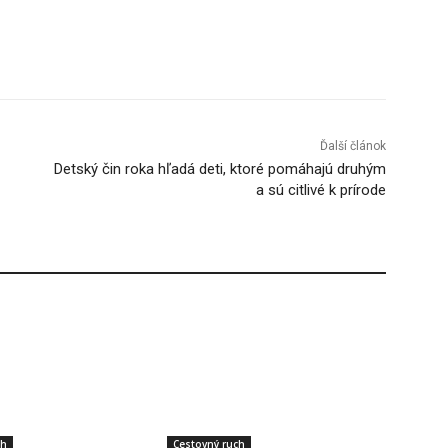
Tumblr
Ďalší článok
Detský čin roka hľadá deti, ktoré pomáhajú druhým
a sú citlivé k prírode
ch
Cestovný ruch