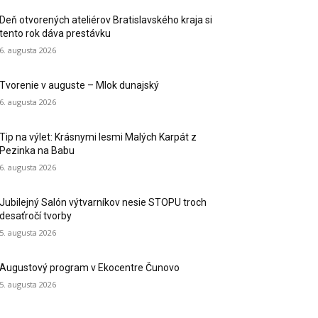
Deň otvorených ateliérov Bratislavského kraja si
tento rok dáva prestávku
6. augusta 2026
Tvorenie v auguste – Mlok dunajský
6. augusta 2026
Tip na výlet: Krásnymi lesmi Malých Karpát z
Pezinka na Babu
6. augusta 2026
Jubilejný Salón výtvarníkov nesie STOPU troch
desaťročí tvorby
5. augusta 2026
Augustový program v Ekocentre Čunovo
5. augusta 2026