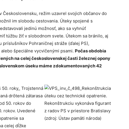
 v Československu, režim uzavrel svojich občanov do
žnil im slobodu cestovania. Úteky spojené s
edstavovali jedinú možnosť, ako sa vyhnúť
iť túžbu žiť v slobodnom svete. Útekom sa bránilo, aj
 príslušníkov Pohraničnej stráže (ďalej PS),
i alebo špeciálne vycvičenými psami.
Počas obdobia
ených na celej československej časti železnej opony
 na slovenskom úseku máme zdokumentovaných 42