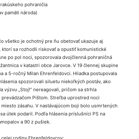
čo všetko je ochotný pre ňu obetovať ukazuje aj
 ktorí sa rozhodli riskovať a opustiť komunistické
ne po pol noci, spozorovala dvojčlenná pohraničná
ažantnica v katastri obce Jarovce. V 19 člennej skupine
ína a 5-ročný Milan Ehrenfeldovci. Hliadka postupovala
hlásenia spozorovali siluetu niekoľkých postáv, ako
 výzvu „Stoj!“ nereagovali, pričom sa strhla
 prevádzačom Pištom. Streľba uprostred noci
 na miesto zásahu. V nastávajúcom boji bolo usmrtených
 sa útek podaril. Podľa hlásenia príslušníci PS na
amopalov a 90 z pušiek.
ť celej rodiny Ehrenfeldovcov: