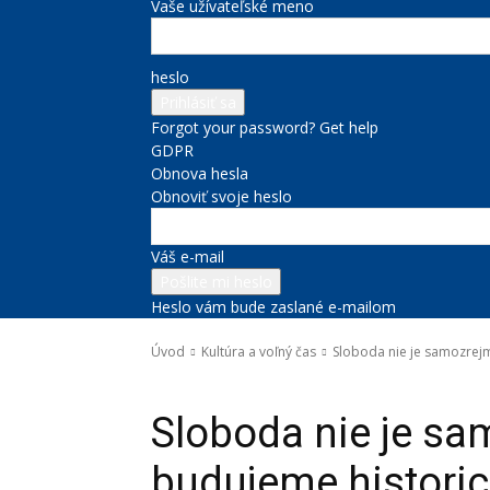
Vaše užívateľské meno
heslo
Forgot your password? Get help
GDPR
Obnova hesla
Obnoviť svoje heslo
Váš e-mail
Heslo vám bude zaslané e-mailom
Úvod
Kultúra a voľný čas
Sloboda nie je samozrej
Kultúra a voľný čas
Novinky zo župy
Správy na titulke
Sloboda nie je s
budujeme histori