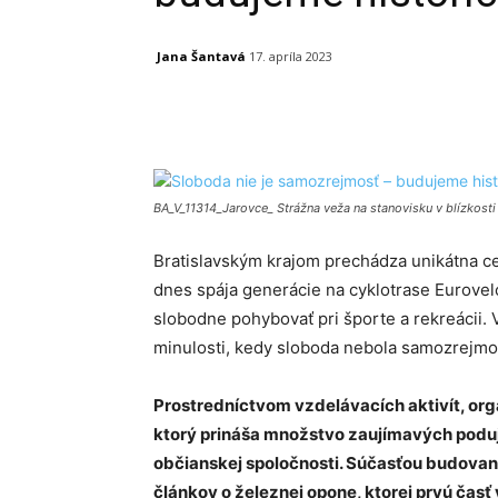
Jana Šantavá
17. apríla 2023
Facebook
X
Linkedin
BA_V_11314_Jarovce_ Strážna veža na stanovisku v blízkosti
Bratislavským krajom prechádza unikátna ce
dnes spája generácie na cyklotrase Eurovelo
slobodne pohybovať pri športe a rekreácii.
minulosti, kedy sloboda nebola samozrejmo
Prostredníctvom vzdelávacích aktivít, org
ktorý prináša množstvo zaujímavých poduj
občianskej spoločnosti. Súčasťou budovani
článkov o železnej opone, ktorej prvú časť