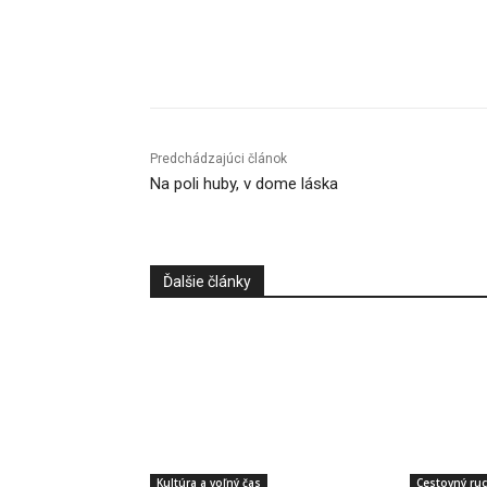
Facebook
X
Linkedin
Predchádzajúci článok
Na poli huby, v dome láska
Ďalšie články
Kultúra a voľný čas
Cestovný ru