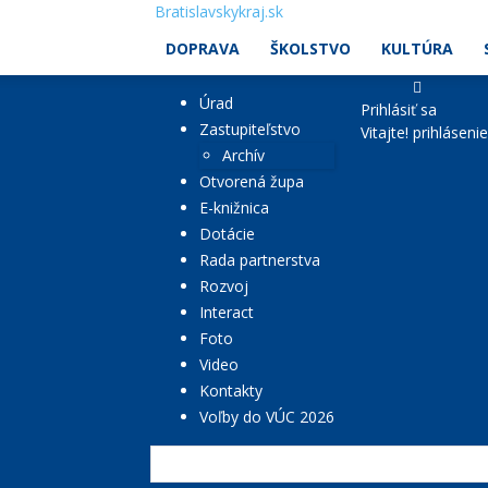
Bratislavskykraj.sk
DOPRAVA
ŠKOLSTVO
KULTÚRA
Úrad
Prihlásiť sa
Zastupiteľstvo
Vitajte! prihláseni
Archív
Otvorená župa
E-knižnica
Dotácie
Rada partnerstva
Rozvoj
Interact
Foto
Video
Kontakty
Voľby do VÚC 2026