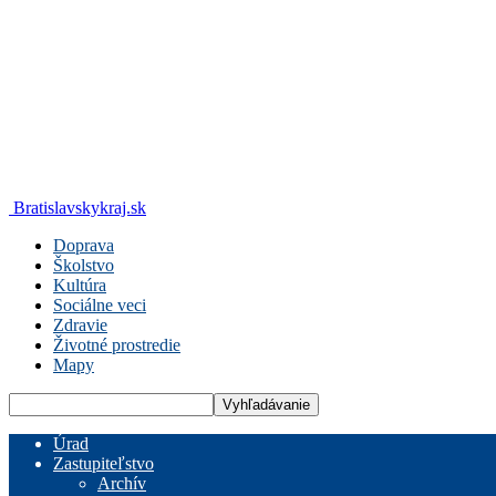
Bratislavskykraj.sk
Doprava
Školstvo
Kultúra
Sociálne veci
Zdravie
Životné prostredie
Mapy
Úrad
Zastupiteľstvo
Archív