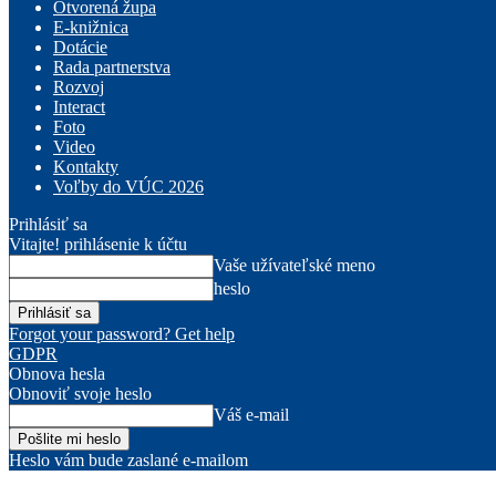
Otvorená župa
E-knižnica
Dotácie
Rada partnerstva
Rozvoj
Interact
Foto
Video
Kontakty
Voľby do VÚC 2026
Prihlásiť sa
Vitajte! prihlásenie k účtu
Vaše užívateľské meno
heslo
Forgot your password? Get help
GDPR
Obnova hesla
Obnoviť svoje heslo
Váš e-mail
Heslo vám bude zaslané e-mailom