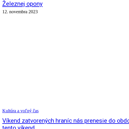
Železnej opony
12. novembra 2023
Kultúra a voľný čas
Víkend zatvorených hraníc nás prenesie do obd
tento víkend