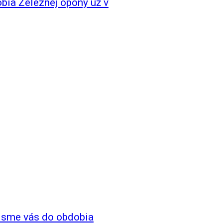
bia Železnej opony už v
i sme vás do obdobia