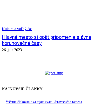
Kultúra a voľný čas
Hlavné mesto si opäť pripomenie slávne
korunovačné časy
26. júla 2023
NAJNOVŠIE ČLÁNKY
Večerné člnkovanie za tajomstvami Jaroveckého ramena