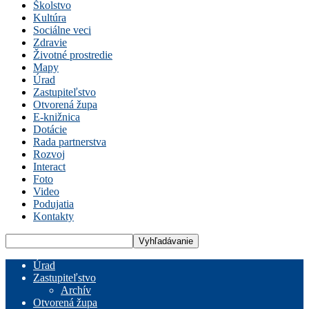
Školstvo
Kultúra
Sociálne veci
Zdravie
Životné prostredie
Mapy
Úrad
Zastupiteľstvo
Otvorená župa
E-knižnica
Dotácie
Rada partnerstva
Rozvoj
Interact
Foto
Video
Podujatia
Kontakty
Úrad
Zastupiteľstvo
Archív
Otvorená župa