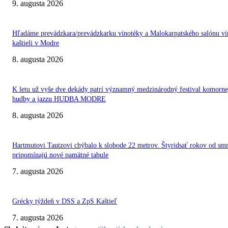
9. augusta 2026
Hľadáme prevádzkara/prevádzkarku vínotéky a Malokarpatského salónu ví
kaštieli v Modre
8. augusta 2026
K letu už vyše dve dekády patrí významný medzinárodný festival komorne
hudby a jazzu HUDBA MODRE
8. augusta 2026
Hartmutovi Tautzovi chýbalo k slobode 22 metrov. Štyridsať rokov od smr
pripomínajú nové pamätné tabule
7. augusta 2026
Grécky týždeň v DSS a ZpS Kaštieľ
7. augusta 2026