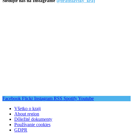
Sledujte nás na Instagrame
@bratislavsky_kraj
Facebook
Flickr
Instagram
RSS
Spotify
Youtube
Všetko o kraji
About region
Dôležité dokumenty
Používanie cookies
GDPR