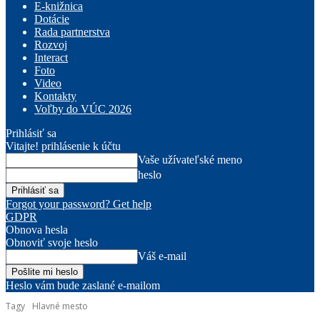
E-knižnica
Dotácie
Rada partnerstva
Rozvoj
Interact
Foto
Video
Kontakty
Voľby do VÚC 2026
Prihlásiť sa
Vitajte! prihlásenie k účtu
Vaše užívateľské meno
heslo
Forgot your password? Get help
GDPR
Obnova hesla
Obnoviť svoje heslo
Váš e-mail
Heslo vám bude zaslané e-mailom
Tagy
Hlavné mesto