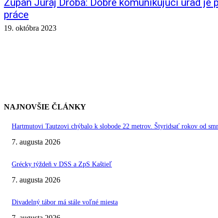
Župan Juraj Droba: Dobre komunikujúci úrad je 
práce
19. októbra 2023
NAJNOVŠIE ČLÁNKY
Hartmutovi Tautzovi chýbalo k slobode 22 metrov. Štyridsať rokov od smr
7. augusta 2026
Grécky týždeň v DSS a ZpS Kaštieľ
7. augusta 2026
Divadelný tábor má stále voľné miesta
7. augusta 2026