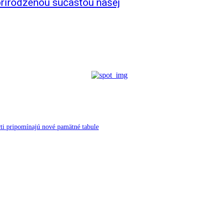
prirodzenou súčasťou našej
ti pripomínajú nové pamätné tabule