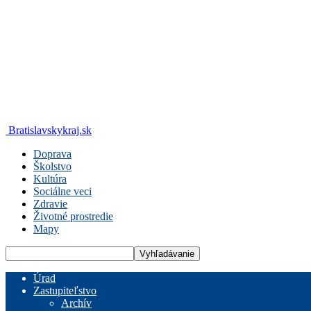
Bratislavskykraj.sk
Doprava
Školstvo
Kultúra
Sociálne veci
Zdravie
Životné prostredie
Mapy
Úrad
Zastupiteľstvo
Archív