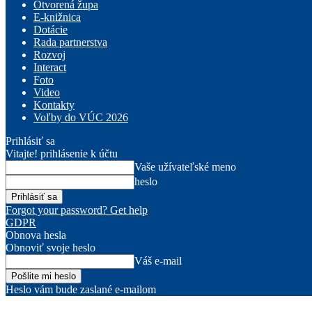
Otvorená župa
E-knižnica
Dotácie
Rada partnerstva
Rozvoj
Interact
Foto
Video
Kontakty
Voľby do VÚC 2026
Prihlásiť sa
Vitajte! prihlásenie k účtu
Vaše užívateľské meno
heslo
Forgot your password? Get help
GDPR
Obnova hesla
Obnoviť svoje heslo
Váš e-mail
Heslo vám bude zaslané e-mailom