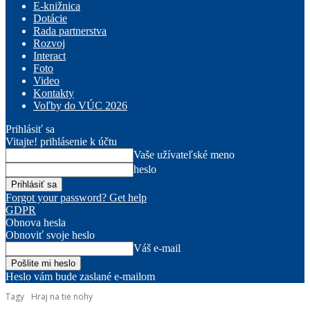
E-knižnica
Dotácie
Rada partnerstva
Rozvoj
Interact
Foto
Video
Kontakty
Voľby do VÚC 2026
Prihlásiť sa
Vitajte! prihlásenie k účtu
Vaše užívateľské meno
heslo
Forgot your password? Get help
GDPR
Obnova hesla
Obnoviť svoje heslo
Váš e-mail
Heslo vám bude zaslané e-mailom
Tagy
Hraj na tie nohy