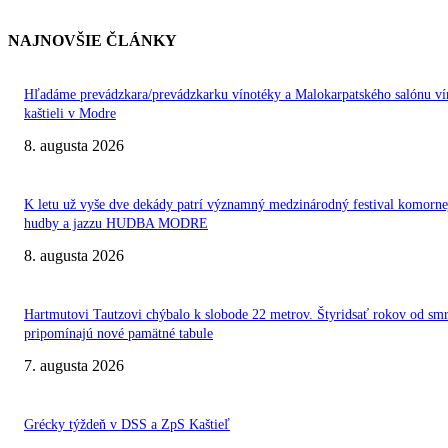
NAJNOVŠIE ČLÁNKY
Hľadáme prevádzkara/prevádzkarku vínotéky a Malokarpatského salónu ví
kaštieli v Modre
8. augusta 2026
K letu už vyše dve dekády patrí významný medzinárodný festival komorne
hudby a jazzu HUDBA MODRE
8. augusta 2026
Hartmutovi Tautzovi chýbalo k slobode 22 metrov. Štyridsať rokov od smr
pripomínajú nové pamätné tabule
7. augusta 2026
Grécky týždeň v DSS a ZpS Kaštieľ