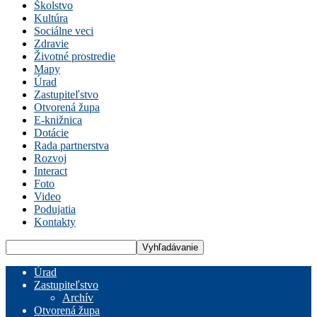
Školstvo
Kultúra
Sociálne veci
Zdravie
Životné prostredie
Mapy
Úrad
Zastupiteľstvo
Otvorená župa
E-knižnica
Dotácie
Rada partnerstva
Rozvoj
Interact
Foto
Video
Podujatia
Kontakty
Úrad
Zastupiteľstvo
Archív
Otvorená župa