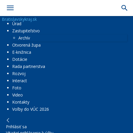
Bratislavskykraj.sk
Úrad
Zastupiteľstvo
Archív
Otvorená župa
E-knižnica
Dotácie
Rada partnerstva
Rozvoj
Interact
Foto
Video
Kontakty
Voľby do VÚC 2026
Prihlásiť sa
Vitajte! prihlásenie k účtu