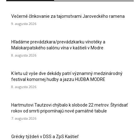
Večerné člnkovanie za tajomstvami Jaroveckého ramena
9. augusta 2026
Hľadáme prevádzkara/prevádzkarku vínotéky a
Malokarpatského salónu vína v kaštieli v Modre
8. augusta 2026
K letu už vyše dve dekády patrí významný medzinárodný
festival komornej hudby a jazzu HUDBA MODRE
8. augusta 2026
Hartmutovi Tautzovi chýbalo k slobode 22 metrov. Štyridsať
rokov od smrti pripomínajú nové pamätné tabule
7. augusta 2026
Grécky týždeň v DSS a ZpS Kaštieľ