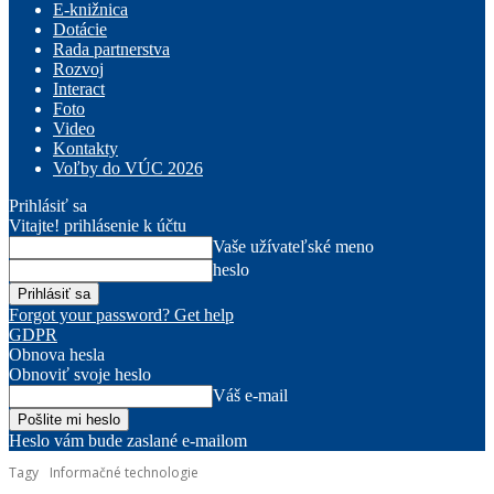
E-knižnica
Dotácie
Rada partnerstva
Rozvoj
Interact
Foto
Video
Kontakty
Voľby do VÚC 2026
Prihlásiť sa
Vitajte! prihlásenie k účtu
Vaše užívateľské meno
heslo
Forgot your password? Get help
GDPR
Obnova hesla
Obnoviť svoje heslo
Váš e-mail
Heslo vám bude zaslané e-mailom
Tagy
Informačné technologie