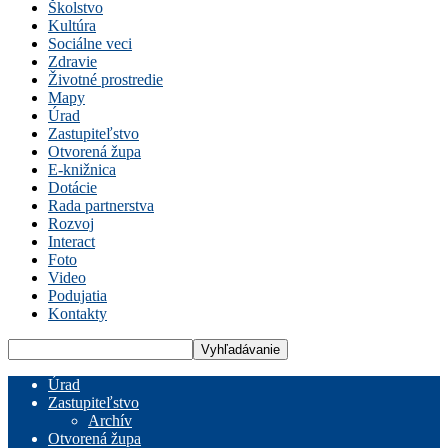
Školstvo
Kultúra
Sociálne veci
Zdravie
Životné prostredie
Mapy
Úrad
Zastupiteľstvo
Otvorená župa
E-knižnica
Dotácie
Rada partnerstva
Rozvoj
Interact
Foto
Video
Podujatia
Kontakty
Úrad
Zastupiteľstvo
Archív
Otvorená župa