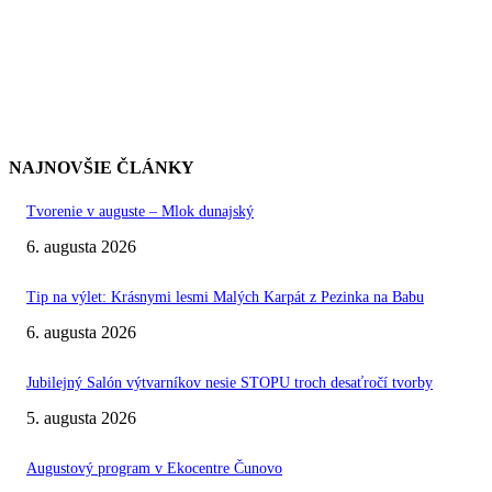
NAJNOVŠIE ČLÁNKY
Tvorenie v auguste – Mlok dunajský
6. augusta 2026
Tip na výlet: Krásnymi lesmi Malých Karpát z Pezinka na Babu
6. augusta 2026
Jubilejný Salón výtvarníkov nesie STOPU troch desaťročí tvorby
5. augusta 2026
Augustový program v Ekocentre Čunovo