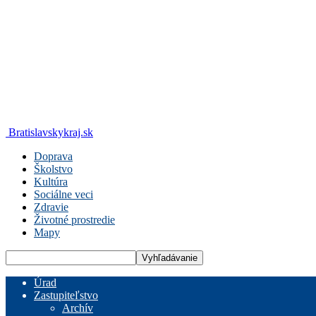
Bratislavskykraj.sk
Doprava
Školstvo
Kultúra
Sociálne veci
Zdravie
Životné prostredie
Mapy
Úrad
Zastupiteľstvo
Archív