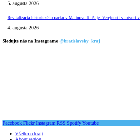
5. augusta 2026
Revitalizácia historického parku v Malinove finišuje. Verejnosti sa otvorí v
4. augusta 2026
Sledujte nás na Instagrame
@bratislavsky_kraj
Facebook
Flickr
Instagram
RSS
Spotify
Youtube
Všetko o kraji
About region