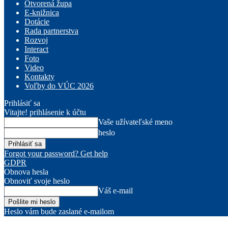
Otvorená župa
E-knižnica
Dotácie
Rada partnerstva
Rozvoj
Interact
Foto
Video
Kontakty
Voľby do VÚC 2026
Prihlásiť sa
Vitajte! prihlásenie k účtu
Vaše užívateľské meno
heslo
Forgot your password? Get help
GDPR
Obnova hesla
Obnoviť svoje heslo
Váš e-mail
Heslo vám bude zaslané e-mailom