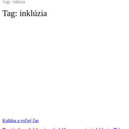
Tagy
Inklúzia
Tag:
inklúzia
Kultúra a voľný čas