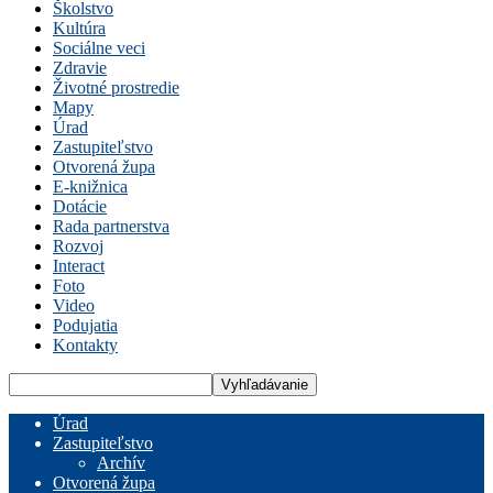
Školstvo
Kultúra
Sociálne veci
Zdravie
Životné prostredie
Mapy
Úrad
Zastupiteľstvo
Otvorená župa
E-knižnica
Dotácie
Rada partnerstva
Rozvoj
Interact
Foto
Video
Podujatia
Kontakty
Úrad
Zastupiteľstvo
Archív
Otvorená župa