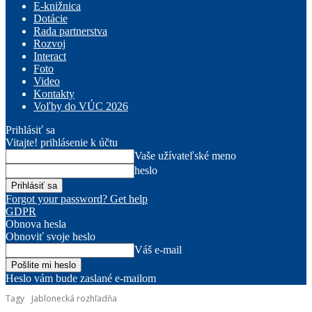
E-knižnica
Dotácie
Rada partnerstva
Rozvoj
Interact
Foto
Video
Kontakty
Voľby do VÚC 2026
Prihlásiť sa
Vitajte! prihlásenie k účtu
Vaše užívateľské meno
heslo
Forgot your password? Get help
GDPR
Obnova hesla
Obnoviť svoje heslo
Váš e-mail
Heslo vám bude zaslané e-mailom
Tagy
Jablonecká rozhľadňa