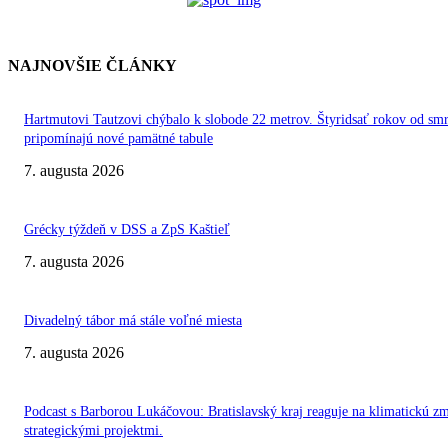
NAJNOVŠIE ČLÁNKY
Hartmutovi Tautzovi chýbalo k slobode 22 metrov. Štyridsať rokov od smr
pripomínajú nové pamätné tabule
7. augusta 2026
Grécky týždeň v DSS a ZpS Kaštieľ
7. augusta 2026
Divadelný tábor má stále voľné miesta
7. augusta 2026
Podcast s Barborou Lukáčovou: Bratislavský kraj reaguje na klimatickú z
strategickými projektmi.