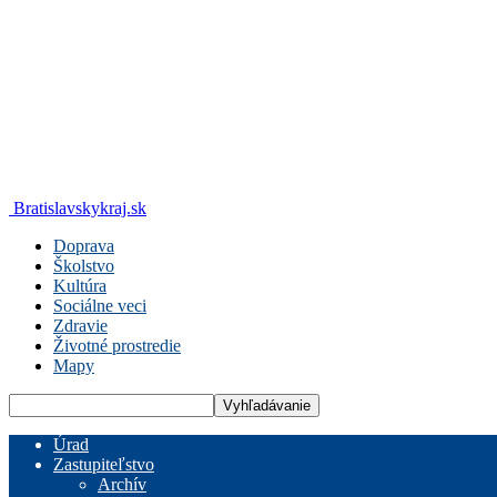
Bratislavskykraj.sk
Doprava
Školstvo
Kultúra
Sociálne veci
Zdravie
Životné prostredie
Mapy
Úrad
Zastupiteľstvo
Archív