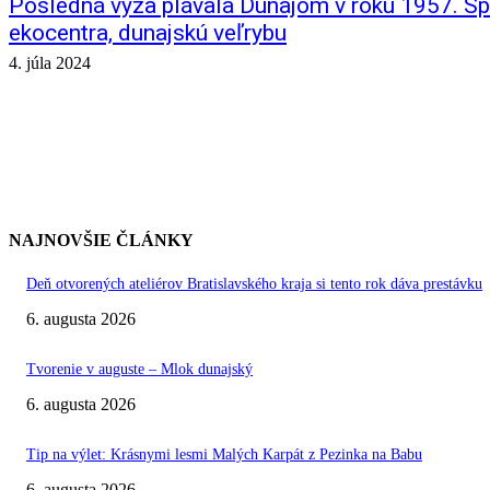
Posledná vyza plávala Dunajom v roku 1957. S
ekocentra, dunajskú veľrybu
4. júla 2024
NAJNOVŠIE ČLÁNKY
Deň otvorených ateliérov Bratislavského kraja si tento rok dáva prestávku
6. augusta 2026
Tvorenie v auguste – Mlok dunajský
6. augusta 2026
Tip na výlet: Krásnymi lesmi Malých Karpát z Pezinka na Babu
6. augusta 2026