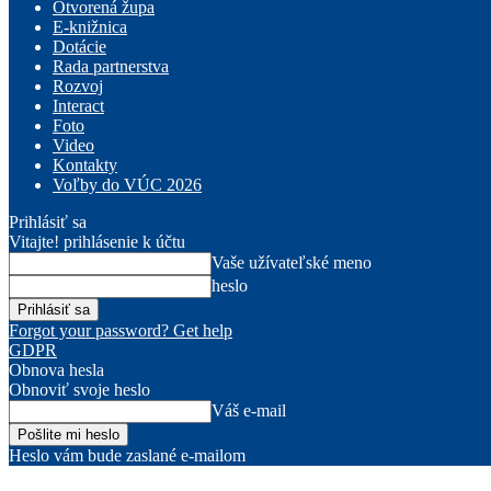
Otvorená župa
E-knižnica
Dotácie
Rada partnerstva
Rozvoj
Interact
Foto
Video
Kontakty
Voľby do VÚC 2026
Prihlásiť sa
Vitajte! prihlásenie k účtu
Vaše užívateľské meno
heslo
Forgot your password? Get help
GDPR
Obnova hesla
Obnoviť svoje heslo
Váš e-mail
Heslo vám bude zaslané e-mailom