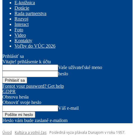
E-knižnica
Dotácie
Rada partnerstva
Rozvoj
Interact
Foto
Video
Kontakty
Voľby do VÚC 2026
Prihlásiť sa
Vitajte! prihlásenie k účtu
Vaše užívateľské meno
heslo
Forgot your password? Get help
GDPR
Obnova hesla
Obnoviť svoje heslo
Váš e-mail
Heslo vám bude zaslané e-mailom
Úvod
Kultúra a voľný čas
Posledná vyza plávala Dunajom v roku 1957.