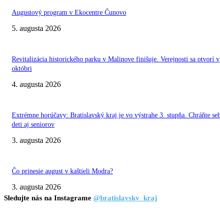
Augustový program v Ekocentre Čunovo
5. augusta 2026
Revitalizácia historického parku v Malinove finišuje. Verejnosti sa otvorí v
októbri
4. augusta 2026
Extrémne horúčavy: Bratislavský kraj je vo výstrahe 3. stupňa. Chráňte se
deti aj seniorov
3. augusta 2026
Čo prinesie august v kaštieli Modra?
3. augusta 2026
Sledujte nás na Instagrame
@bratislavsky_kraj