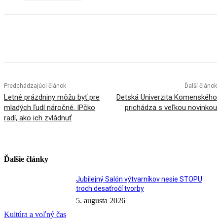
Facebook
X
Linkedin
Tumblr
Predchádzajúci článok
Ďalší článok
Letné prázdniny môžu byť pre
Detská Univerzita Komenského
mladých ľudí náročné. IPčko
prichádza s veľkou novinkou
radí, ako ich zvládnuť
Ďalšie články
Jubilejný Salón výtvarníkov nesie STOPU
troch desaťročí tvorby
5. augusta 2026
Kultúra a voľný čas