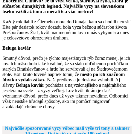
Ekocentra Čunovo? Je to vyza veľká, starobylá ryba, ktorá je
súčasťou dunajských legiend. Najväčšie vyzy na slovenskom
úseku vážili až tonu a merali 6 a viac metrov!
Každý rok tiahli z Čierneho mora do Dunaja, kam sa chodili neresiť.
Ešte pár desiatok rokov dozadu bola vyza bežnou súčasťou života
Prešporčanov. Žiaľ, kvôli nadmernému lovu u nás vyhynula a dnes
je celosvetovo ohrozeným druhom.
Beluga kaviár
Smutný dôvod, prečo je týchto majestátnych rýb čoraz menej, je ich
lov. Ich mäso bolo také kvalitné, že sa stalo obľúbenou pochúťkou
starých Bratislavčanov a hrdo ho servírovali aj na Štedrovečernom
stole. Boli kruto lovené napriek tomu, že
mesto po ich značnom
úbytku vydalo zákaz
. Naši predkovia ju doslova vyhubili. Aj
slávny
Beluga kaviár
pochádza z najvzácnejšieho a najdrahšieho
jesetera na svete – z vyzy veľkej. Lov kvôli ikrám je ďalší
významný dôvod, prečo dnes už vyzy takmer nevidíme. Odborníci
však neustále hľadajú spôsoby, ako im pomôcť migrovať
a zakladajú chránené chovy.
Najväčšie spozorované vyzy vôbec mali vyše tri tony a takmer
10 metrov.
Dožívajú sa aj vyše 100 rokov!