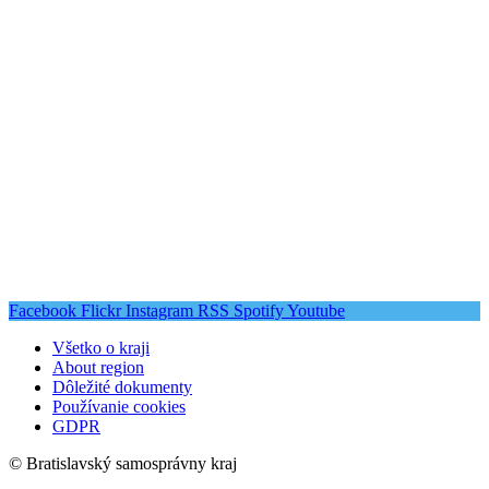
Facebook
Flickr
Instagram
RSS
Spotify
Youtube
Všetko o kraji
About region
Dôležité dokumenty
Používanie cookies
GDPR
© Bratislavský samosprávny kraj