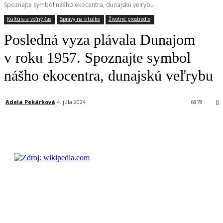
Spoznajte symbol nášho ekocentra, dunajskú veľrybu
Kultúra a voľný čas
Správy na titulke
Životné prostredie
Posledná vyza plávala Dunajom
v roku 1957. Spoznajte symbol
nášho ekocentra, dunajskú veľrybu
Adela Pekárková
4. júla 2024
6878
0
Facebook
X
Linkedin
Tumblr