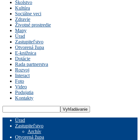
Školstvo
Kultúra
Sociálne veci
Zdravie
Životné prostredie
Mapy
Úrad
Zastupiteľstvo
Otvorená župa
E-knižnica
Dotácie
Rada partnerstva
Rozvoj
Interact
Foto
Video
Podujatia
Kontakty
Úrad
Zastupiteľstvo
Archív
Otvorená župa