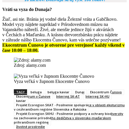
Vráti sa vyza do Dunaja?
Žiaľ, asi nie. Bránia jej vodné diela Železné vráta a Gabčíkovo.
Model vyzy nájdete napríklad v Prírodovednom múzeu na
Vajanského nábreží. Živé, ale menšie jedince žijú v akváriách
v Čechách a Maďarsku. A krásnu drevorezbársku prácu nájdete
v záhrade nášho Ekocentra Čunovo, kam vás srdečne pozývame!
Ekocentrum Čunovo je otvorené pre verejnosť každý víkend v
čase 10:00 – 18:00.
Zdroj: alamy.com
Vyza veľká v župnom Ekocentre Čunovo
TAGY
beluga
beluga kaviar
Dunaj
Ekocentrum Čunovo
Ekocentrum v Čunove
Interreg SK-AT
Interreg SK-HU
kaviar
Projekt Ecoregion SKAT - Posilnenie spolupráce v oblasti ekoturizmu
v cezhraničnom regióne Slovenska a Rakúska
Projekt Ecoregion SKHU - Posilnenie podpory a ochrany biodiverzity
na zachovanie prírodného dedičstva v slovensko-maďarskom
prihraničnom regióne
životné prostredie