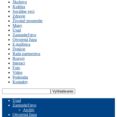
Školstvo
Kultúra
Sociálne veci
Zdravie
Životné prostredie
Mapy
Úrad
Zastupiteľstvo
Otvorená župa
E-knižnica
Dotácie
Rada partnerstva
Rozvoj
Interact
Foto
Video
Podujatia
Kontakty
Úrad
Zastupiteľstvo
Archív
Otvorená župa