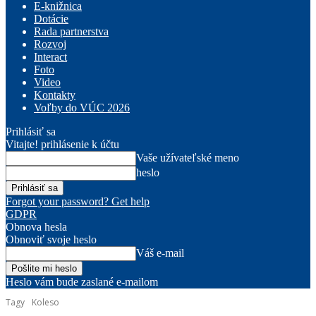
E-knižnica
Dotácie
Rada partnerstva
Rozvoj
Interact
Foto
Video
Kontakty
Voľby do VÚC 2026
Prihlásiť sa
Vitajte! prihlásenie k účtu
Vaše užívateľské meno
heslo
Forgot your password? Get help
GDPR
Obnova hesla
Obnoviť svoje heslo
Váš e-mail
Heslo vám bude zaslané e-mailom
Tagy
Koleso