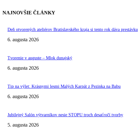
NAJNOVŠIE ČLÁNKY
Deň otvorených ateliérov Bratislavského kraja si tento rok dáva prestávku
6. augusta 2026
Tvorenie v auguste – Mlok dunajský
6. augusta 2026
Tip na výlet: Krásnymi lesmi Malých Karpát z Pezinka na Babu
6. augusta 2026
Jubilejný Salón výtvarníkov nesie STOPU troch desaťročí tvorby
5. augusta 2026