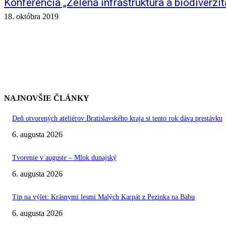
Konferencia „Zelená infraštruktúra a biodiverzit
18. októbra 2019
NAJNOVŠIE ČLÁNKY
Deň otvorených ateliérov Bratislavského kraja si tento rok dáva prestávku
6. augusta 2026
Tvorenie v auguste – Mlok dunajský
6. augusta 2026
Tip na výlet: Krásnymi lesmi Malých Karpát z Pezinka na Babu
6. augusta 2026