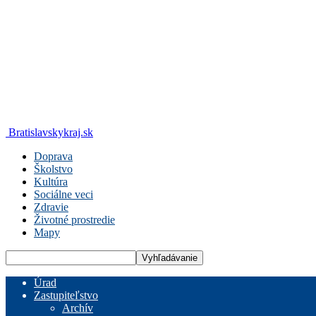
Bratislavskykraj.sk
Doprava
Školstvo
Kultúra
Sociálne veci
Zdravie
Životné prostredie
Mapy
Úrad
Zastupiteľstvo
Archív