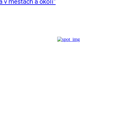
a v mestách a okolí“