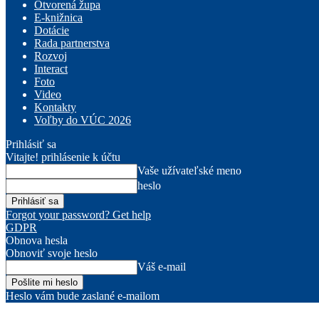
Otvorená župa
E-knižnica
Dotácie
Rada partnerstva
Rozvoj
Interact
Foto
Video
Kontakty
Voľby do VÚC 2026
Prihlásiť sa
Vitajte! prihlásenie k účtu
Vaše užívateľské meno
heslo
Forgot your password? Get help
GDPR
Obnova hesla
Obnoviť svoje heslo
Váš e-mail
Heslo vám bude zaslané e-mailom