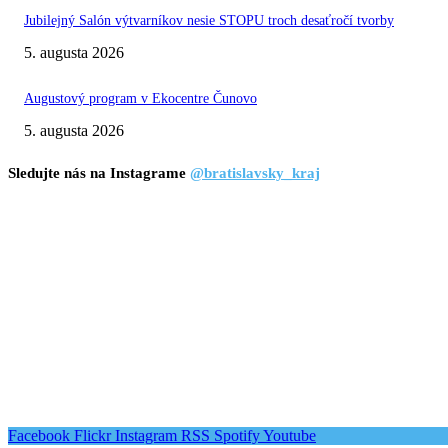
Jubilejný Salón výtvarníkov nesie STOPU troch desaťročí tvorby
5. augusta 2026
Augustový program v Ekocentre Čunovo
5. augusta 2026
Sledujte nás na Instagrame
@bratislavsky_kraj
Facebook
Flickr
Instagram
RSS
Spotify
Youtube