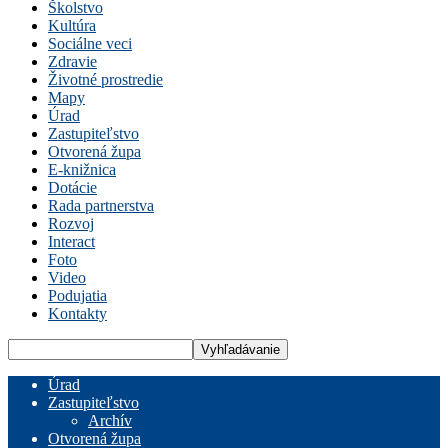
Školstvo
Kultúra
Sociálne veci
Zdravie
Životné prostredie
Mapy
Úrad
Zastupiteľstvo
Otvorená župa
E-knižnica
Dotácie
Rada partnerstva
Rozvoj
Interact
Foto
Video
Podujatia
Kontakty
Úrad
Zastupiteľstvo
Archív
Otvorená župa