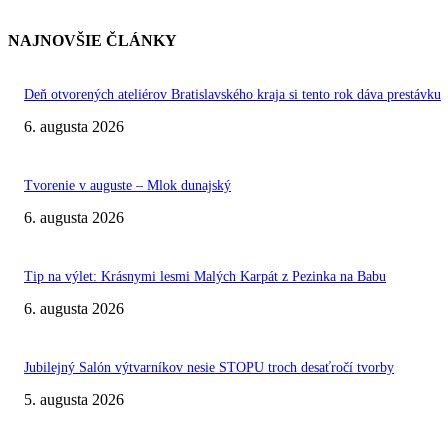
NAJNOVŠIE ČLÁNKY
Deň otvorených ateliérov Bratislavského kraja si tento rok dáva prestávku
6. augusta 2026
Tvorenie v auguste – Mlok dunajský
6. augusta 2026
Tip na výlet: Krásnymi lesmi Malých Karpát z Pezinka na Babu
6. augusta 2026
Jubilejný Salón výtvarníkov nesie STOPU troch desaťročí tvorby
5. augusta 2026