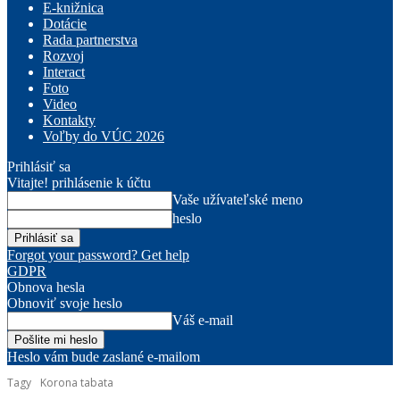
E-knižnica
Dotácie
Rada partnerstva
Rozvoj
Interact
Foto
Video
Kontakty
Voľby do VÚC 2026
Prihlásiť sa
Vitajte! prihlásenie k účtu
Vaše užívateľské meno
heslo
Forgot your password? Get help
GDPR
Obnova hesla
Obnoviť svoje heslo
Váš e-mail
Heslo vám bude zaslané e-mailom
Tagy
Korona tabata