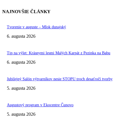
NAJNOVŠIE ČLÁNKY
Tvorenie v auguste – Mlok dunajský
6. augusta 2026
Tip na výlet: Krásnymi lesmi Malých Karpát z Pezinka na Babu
6. augusta 2026
Jubilejný Salón výtvarníkov nesie STOPU troch desaťročí tvorby
5. augusta 2026
Augustový program v Ekocentre Čunovo
5. augusta 2026