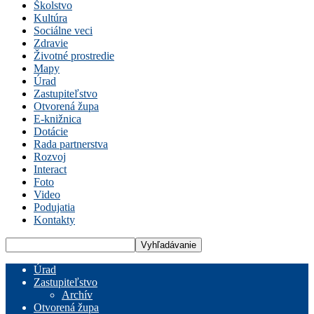
Školstvo
Kultúra
Sociálne veci
Zdravie
Životné prostredie
Mapy
Úrad
Zastupiteľstvo
Otvorená župa
E-knižnica
Dotácie
Rada partnerstva
Rozvoj
Interact
Foto
Video
Podujatia
Kontakty
Úrad
Zastupiteľstvo
Archív
Otvorená župa