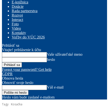
E-knižnica
Dotácie
Rada partnerstva
Rozvoj
Interact
Foto
Video
Kontakty
Voľby do VÚC 2026
Prihlásiť sa
Vitajte! prihlásenie k účtu
Vaše užívateľské meno
heslo
Forgot your password? Get help
GDPR
Obnova hesla
Obnoviť svoje heslo
Váš e-mail
Heslo vám bude zaslané e-mailom
Tagy
Kosačka