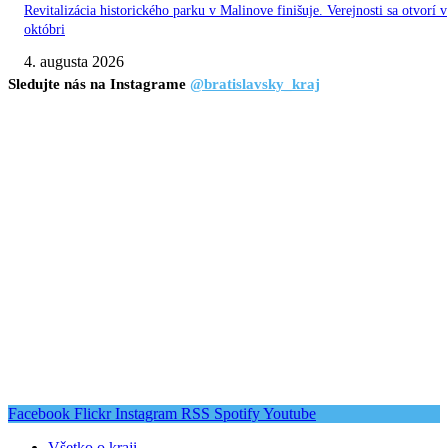
Revitalizácia historického parku v Malinove finišuje. Verejnosti sa otvorí v
októbri
4. augusta 2026
Sledujte nás na Instagrame
@bratislavsky_kraj
Facebook
Flickr
Instagram
RSS
Spotify
Youtube
Všetko o kraji